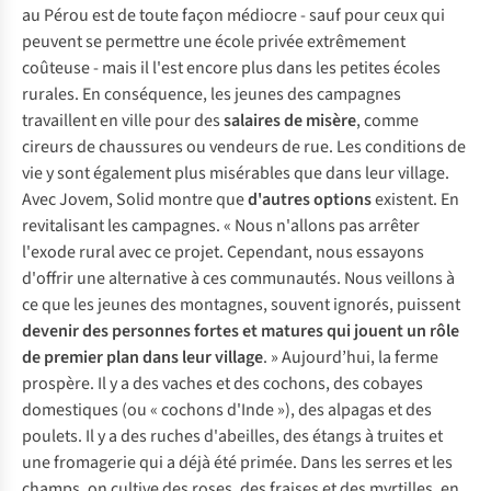
au Pérou est de toute façon médiocre - sauf pour ceux qui
peuvent se permettre une école privée extrêmement
coûteuse - mais il l'est encore plus dans les petites écoles
rurales. En conséquence, les jeunes des campagnes
travaillent en ville pour des
salaires de misère
, comme
cireurs de chaussures ou vendeurs de rue. Les conditions de
vie y sont également plus misérables que dans leur village.
Avec Jovem, Solid montre que
d'autres options
existent. En
revitalisant les campagnes. « Nous n'allons pas arrêter
l'exode rural avec ce projet. Cependant, nous essayons
d'offrir une alternative à ces communautés. Nous veillons à
ce que les jeunes des montagnes, souvent ignorés, puissent
devenir des personnes fortes et matures qui jouent un rôle
de premier plan dans leur village
. » Aujourd’hui, la ferme
prospère. Il y a des vaches et des cochons, des cobayes
domestiques (ou « cochons d'Inde »), des alpagas et des
poulets. Il y a des ruches d'abeilles, des étangs à truites et
une fromagerie qui a déjà été primée. Dans les serres et les
champs, on cultive des roses, des fraises et des myrtilles, en