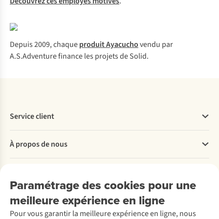
Découvrez ces employés motivés
.
Depuis 2009, chaque
produit Ayacucho
vendu par
A.S.Adventure finance les projets de Solid.
Service client
Questions fréquentes
À propos de nous
Commander
Payer
Travailler chez A.S.Adventure
Nos services
Livraison
Explore More
Paramétrage des cookies pour une
Retourner
Entreprise responsable
Location / Location sports d’hiver
meilleure expérience en ligne
Rétractation d'une commande
Découvrez
À propos d’Ayacucho
Seconde-main
Entretien & réparations
Pour vous garantir la meilleure expérience en ligne, nous
Nos magasins
Entretien de ski