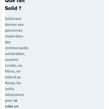
Que fait
Solid ?
Solid veut
donner aux
personnes
vivant dans
des
communautés
vulnérables,
souvent
rurales, au
Pérou, en
Inde et au
Kenya, les
outils
nécessaires
pour
se
créer un