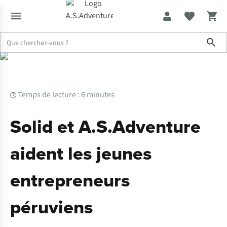
Sho
Expertise & Conseils
Solid et A.S.Adventure aident les jeunes en
Temps de lecture : 6 minutes
🕒
Solid et A.S.Adventure
aident les jeunes
entrepreneurs
péruviens