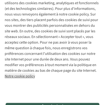
A.S.Magazine
Garantie
utilisons des cookies marketing, analytiques et fonctionnels
À propos d’A.S.Adventure
Service de lavage
Explore Camp
Contactez-nous
(et des technologies similaires). Pour plus d'informations,
Déclaration d'accessibilité
Entretien de chaussures
Gear Check
nous vous renvoyons également à notre cookie policy. Sur
Réparation de chaussures
Expertise & conseils
nos sites, des tiers placent parfois des cookies de suivi pour
Abonnez-vous à la newsletter
Réparation de vêtements
vous montrer des publicités personnalisées en dehors du
Retouches
site web. En outre, des cookies de suivi sont placés par les
Pour les entreprises
Suivez-nous
réseaux sociaux. En sélectionnant « Accepter tout », vous
acceptez cette option. Pour ne pas avoir à vous poser la
même question à chaque fois, nous enregistrons vos
préférences concernant l’utilisation des cookies sur notre
site Internet pour une durée de deux ans. Vous pouvez
modifier vos préférences à tout moment via la politique en
Mentions légales
Politique de confidentialité
matière de cookies au bas de chaque page du site Internet.
Conditions générales
Cookie Policy
Notre cookie policy
AS Adventure France SAS,
Rue du Vieux Faubourg 14,
F-59000 Lille
team@asadventure.com
+32 (0)3 828 30 15
TVA FR52.529.478.943