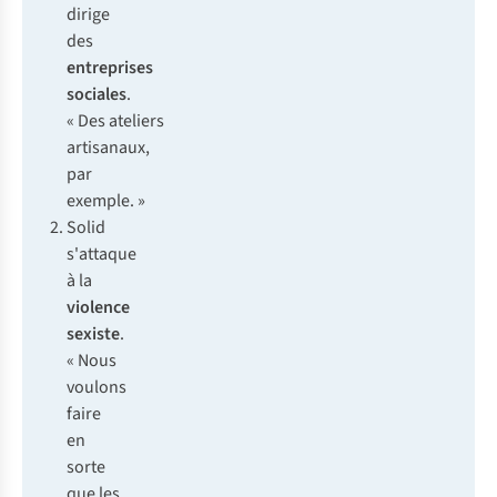
dirige
des
entreprises
sociales
.
« Des ateliers
artisanaux,
par
exemple. »
Solid
s'attaque
à la
violence
sexiste
.
« Nous
voulons
faire
en
sorte
que les