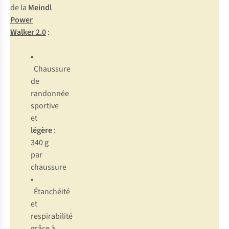
de la
Meindl
Power
Walker 2.0
:
•
Chaussure
de
randonnée
sportive
et
légère
:
340 g
par
chaussure
•
Étanchéité
et
respirabilité
grâce à