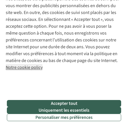
réalité. En effet, les chaussures Meindl sont réputées pour
vous montrer des publicités personnalisées en dehors du
leur
excellent ajustement
. Elles sont adaptées à votre
site web. En outre, des cookies de suivi sont placés par les
anatomie et ne serrent donc pas.
réseaux sociaux. En sélectionnant « Accepter tout », vous
acceptez cette option. Pour ne pas avoir à vous poser la
Trouvez les chaussures Meindl faites pour vous
même question à chaque fois, nous enregistrons vos
préférences concernant l’utilisation des cookies sur notre
site Internet pour une durée de deux ans. Vous pouvez
Encore plus d’inspiration
modifier vos préférences à tout moment via la politique en
matière de cookies au bas de chaque page du site Internet.
Notre cookie policy
Vous recherchez des chaussures de randonnée à la fois
légères et robustes ? Notre ambASadrice Elien Van Den
Enden a testé
la Meindl Ohio
.
Accepter tout
Uniquement les essentiels
Personaliser mes préférences
Moyennant de bons soins, vos chaussures de randonnée
dureront des années ! Suivez nos
conseils d’entretien
grâce