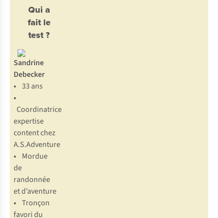
Qui a
fait le
test ?
Sandrine
Debecker
•
33 ans
•
Coordinatrice
expertise
content chez
A.S.Adventure
•
Mordue
de
randonnée
et d’aventure
•
Tronçon
favori du