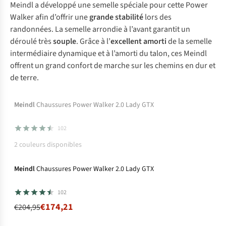
Meindl a développé une semelle spéciale pour cette Power
Walker afin d’offrir une
grande stabilité
lors des
randonnées. La semelle arrondie à l’avant garantit un
déroulé très
souple
. Grâce à l’
excellent amorti
de la semelle
intermédiaire dynamique et à l’amorti du talon, ces Meindl
offrent un grand confort de marche sur les chemins en dur et
de terre.
Temporairement en rupture de stock mais
Meindl
Chaussures Power Walker 2.0 Lady GTX
disponible dans d'autres couleurs
102
2
couleurs disponibles
-15%
Gore-Tex
%
Meindl
Chaussures Power Walker 2.0 Lady GTX
102
€174,21
€204,95