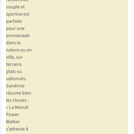
souple et
sportive est
parfaite
pour une
promenade
dans la
nature ou en
ville, sur
terrains
plats ou
vallonnés.
Sandrine
résume bien
les choses :
« La Meindl
Power
Walker
s’adresse à