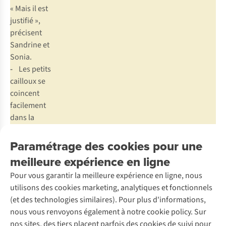
« Mais il est
justifié »,
précisent
Sandrine et
Sonia.
-
Les petits
cailloux se
coincent
facilement
dans la
semelle.
Paramétrage des cookies pour une
meilleure expérience en ligne
À propos de Meindl
Pour vous garantir la meilleure expérience en ligne, nous
utilisons des cookies marketing, analytiques et fonctionnels
Saviez-vous que votre pied gauche et votre pied droit n’ont
(et des technologies similaires). Pour plus d'informations,
très probablement pas la même taille ? Et qu’ils ne sont pas
nous vous renvoyons également à notre cookie policy. Sur
aussi larges l’un que l’autre ? Meindl tient compte de cette
nos sites, des tiers placent parfois des cookies de suivi pour