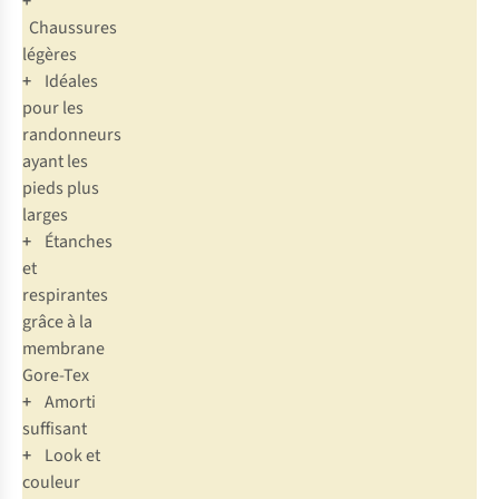
+
Chaussures
légères
+
Idéales
pour les
randonneurs
ayant les
pieds plus
larges
+
Étanches
et
respirantes
grâce à la
membrane
Gore-Tex
+
Amorti
suffisant
+
Look et
couleur