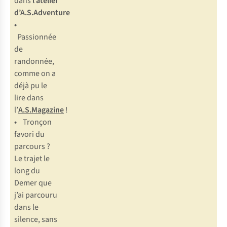
dans
l’atelier
d’A.S.Adventure
•
Passionnée
de
randonnée,
comme on a
déjà pu le
lire dans
l’
A.S.Magazine
!
•
Tronçon
favori du
parcours ?
Le trajet le
long du
Demer que
j’ai parcouru
dans le
silence, sans