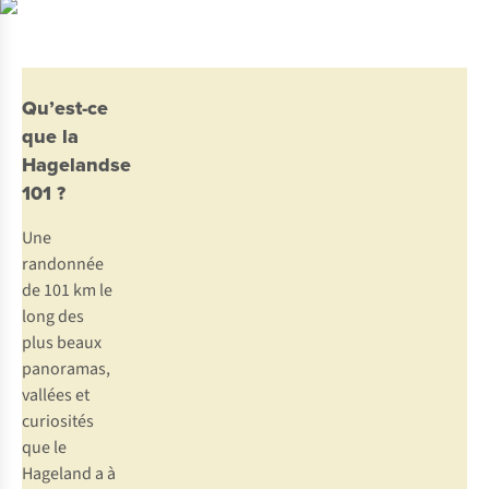
Qu’est-ce
que la
Hagelandse
101 ?
Une
randonnée
de 101 km le
long des
plus beaux
panoramas,
vallées et
curiosités
que le
Hageland a à