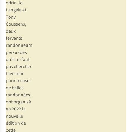
offrir. Jo
Langela et
Tony
Coussens,
deux
fervents
randonneurs
persuadés
qu’il ne faut
pas chercher
bien loin
pour trouver
de belles
randonnées,
ont organisé
en 2022 la
nouvelle
édition de
cette