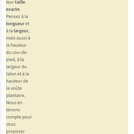
leur
taille
exacte
.
Pensez à la
longueur
et
à la
largeur
,
mais aussi à
la hauteur
du cou-de-
pied, à la
largeur du
talon et à la
hauteur de
la voûte
plantaire.
Nous en
tenons
compte pour
vous
proposer