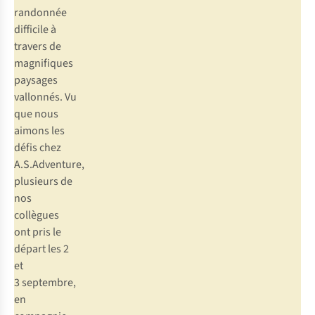
randonnée
difficile à
travers de
magnifiques
paysages
vallonnés. Vu
que nous
aimons les
défis chez
A.S.Adventure,
plusieurs de
nos
collègues
ont pris le
départ les 2
et
3 septembre,
en