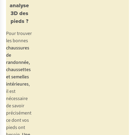
analyse
3D des
pieds ?
Pour trouver
les bonnes
chaussures
de
randonnée,
chaussettes
et semelles
intérieures
,
il est
nécessaire
de savoir
précisément
ce dont vos
pieds ont
besoin.
Une