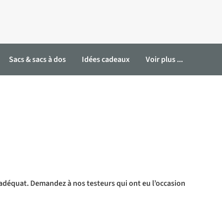
Sacs & sacs à dos
Idées cadeaux
Voir plus ...
 adéquat. Demandez à nos testeurs qui ont eu l’occasion