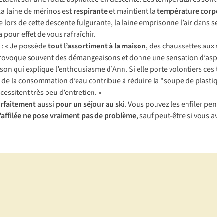
La laine de mérinos est
respirante
et maintient la
température corpo
me lors de cette descente fulgurante, la laine emprisonne l’air dans s
 pour effet de vous rafraîchir.
 : « Je possède
tout l’assortiment à la maison
, des chaussettes aux
 provoque souvent des démangeaisons et donne une sensation d’asphyxi
n qui explique l’enthousiasme d’Ann. Si elle porte volontiers ces t-
on de la consommation d’eau contribue à réduire la "soupe de plastiq
écessitent très peu d’entretien. »
arfaitement
aussi
pour un séjour au ski
. Vous pouvez les enfiler pen
d’affilée ne pose vraiment pas de problème
, sauf peut-être si vous 