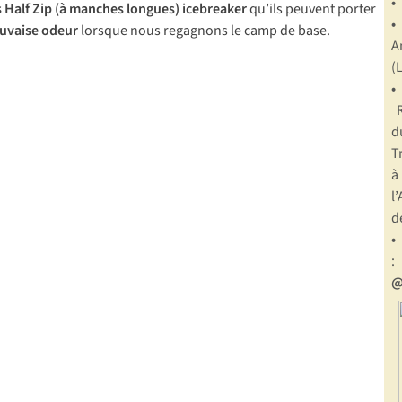
 Half Zip
(à manches longues)
icebreaker
qu’ils peuvent porter
auvaise odeur
lorsque nous regagnons le camp de base.
A
(
•
d
T
à
l
d
:
@