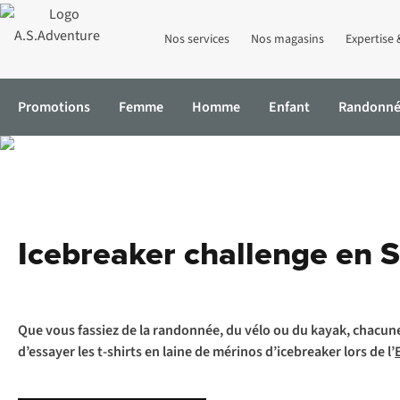
Nos services
Nos magasins
Expertise 
Promotions
Femme
Homme
Enfant
Randonn
Accueil
Expertise & Conseils
Icebreaker challenge en Slovénie
Icebreaker challenge en 
Que vous fassiez de la randonnée, du vélo ou du kayak, chacun
d’essayer les t-shirts en laine de mérinos
d’icebreaker
lors de l’