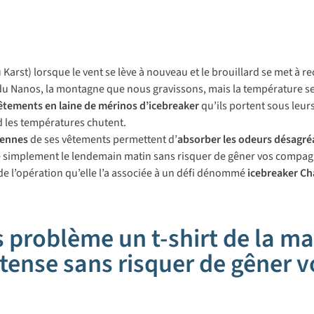
rst) lorsque le vent se lève à nouveau et le brouillard se met à re
u Nanos, la montagne que nous gravissons, mais la température se
êtements en laine de mérinos d’icebreaker
qu’ils portent sous leu
d les températures chutent.
iennes
de ses vêtements permettent d’
absorber les odeurs désagré
re simplement le lendemain matin sans risquer de gêner vos compagnon
e l’opération qu’elle l’a associée à un défi dénommé
icebreaker Ch
 problème un t-shirt de la m
intense sans risquer de gêner