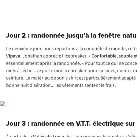
Jour 2 : randonnée jusqu’à la fenêtre natur
Le deuxième jour, nous repartons à la conquête du monde, cette f
Vipava
. Jonathan apprécie l’icebreaker.
« Confortable, souple e
essentiellement après la randonnée. « Pour tout ce qui ne concerne
mets à sécher. Je porte mon icebreaker pour cuisiner, monter ma t
ceinture. Le matériau de son t-shirt est particulièrement adapté
bonne nuit d’aération... les vêtements sentent le frais.
Jour 3 : randonnée en V.T.T. électrique su
À partir de la
Vallée de Logar
, les cinq premiers kilomètres s’ef