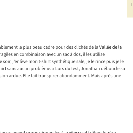
iablement le plus beau cadre pour des clichés de la
Vallée de la
agiles en combinaison avec un sac à dos, il les utilise
ir, j’enlève mon t-shirt synthétique sale, je le rince puis je le
t-shirt sans aucun problème. » Lors du test, Jonathan déboucle sa
ension ardue. Elle fait transpirer abondamment. Mais après une
inversement proportionnelles à la vitesse et frôlent le zéro