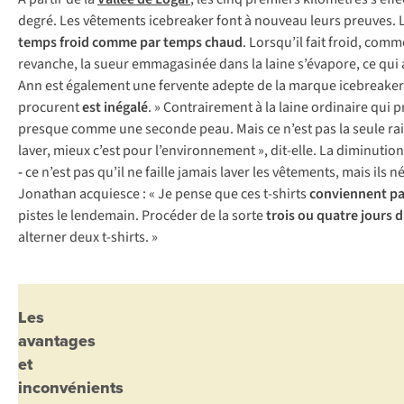
degré. Les vêtements icebreaker font à nouveau leurs preuves. 
temps froid comme par temps chaud
. Lorsqu’il fait froid, com
revanche, la sueur emmagasinée dans la laine s’évapore, ce qui a
Ann est également une fervente adepte de la marque icebreaker
procurent
est inégalé
. » Contrairement à la laine ordinaire qui
presque comme une seconde peau. Mais ce n’est pas la seule raiso
laver, mieux c’est pour l’environnement », dit-elle. La diminuti
-
ce n’est pas qu’il ne faille jamais laver les vêtements, mais ils n
Jonathan acquiesce : « Je pense que ces t-shirts
conviennent p
pistes le lendemain. Procéder de la sorte
trois ou quatre jours 
alterner deux t-shirts. »
Les
avantages
et
inconvénients