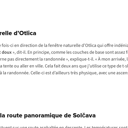
elle d’Otlica
ois-ci en direction de la fenêtre naturelle d’Otlica qui offre indén
t doux
», dit-il. En principe, comme les couches de base sont assez fr
 pas directement la randonnée », explique-t-il. « À mon arrivée, le so
ente ou aller en ville. Cela fait deux ans que j’utilise ce type de 
 à la randonnée. Celle-ci est d’ailleurs très physique, avec une asc
r la route panoramique de Solčava
fectuent sur une route asphaltée en descente. Les températures sont 