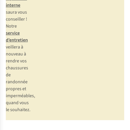
interne
saura vous
conseiller !
Notre
service
d’entretien
veillera à
nouveau à
rendre vos
chaussures
de
randonnée
propres et
imperméables,
quand vous
le souhaitez.
-15%
Gore-Tex
-15%
Gore-Tex
-15%