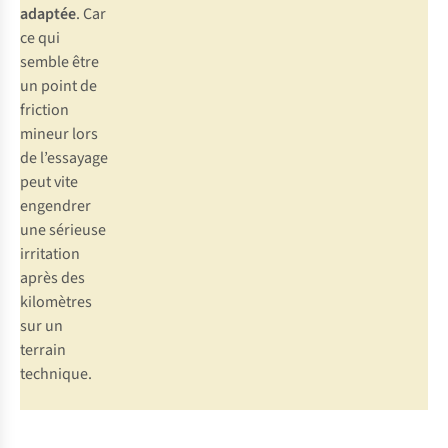
adaptée
. Car
ce qui
semble être
un point de
friction
mineur lors
de l’essayage
peut vite
engendrer
une sérieuse
irritation
après des
kilomètres
sur un
terrain
technique.