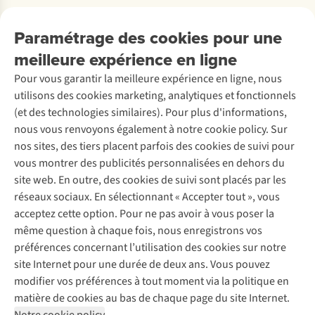
Payer
Travailler chez A.S.Adventure
Nos services
Livraison
Explore More
Paramétrage des cookies pour une
Retourner
Entreprise responsable
Location / Location sports d’hiver
meilleure expérience en ligne
Rétractation d'une commande
Découvrez
À propos d’Ayacucho
Seconde-main
Entretien & réparations
Pour vous garantir la meilleure expérience en ligne, nous
Nos magasins
Entretien de ski
A.S.Magazine
Garantie
utilisons des cookies marketing, analytiques et fonctionnels
À propos d’A.S.Adventure
Service de lavage
Explore Camp
Contactez-nous
(et des technologies similaires). Pour plus d'informations,
Déclaration d'accessibilité
Entretien de chaussures
Gear Check
nous vous renvoyons également à notre cookie policy. Sur
Réparation de chaussures
Expertise & conseils
nos sites, des tiers placent parfois des cookies de suivi pour
Abonnez-vous à la newsletter
Réparation de vêtements
vous montrer des publicités personnalisées en dehors du
Retouches
site web. En outre, des cookies de suivi sont placés par les
Pour les entreprises
Suivez-nous
réseaux sociaux. En sélectionnant « Accepter tout », vous
acceptez cette option. Pour ne pas avoir à vous poser la
même question à chaque fois, nous enregistrons vos
préférences concernant l’utilisation des cookies sur notre
site Internet pour une durée de deux ans. Vous pouvez
modifier vos préférences à tout moment via la politique en
Mentions légales
Politique de confidentialité
matière de cookies au bas de chaque page du site Internet.
Conditions générales
Cookie Policy