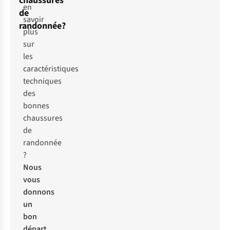
chaussures
en
de
savoir
randonnée?
plus
sur
les
caractéristiques
techniques
des
bonnes
chaussures
de
randonnée
?
Nous
vous
donnons
un
bon
départ