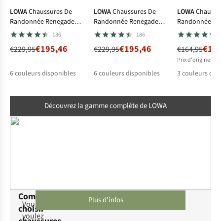
LOWA
Chaussures De
LOWA
Chaussures De
LOWA
Chaussu
Randonnée Renegade
Randonnée Renegade
Randonnée Inn
Evo GTX Mid
Evo GTX Mid
Gore-tex
186
186
€195,46
€195,46
€14
€229,95
€229,95
€164,95
Prix d'origine: €1
6
couleurs disponibles
6
couleurs disponibles
3
couleurs dis
%
%
%
%
%
%
%
%
%
%
%
Découvrez la gamme complète de LOWA
Comment
Plus d'infos
Vous
choisir
voulez