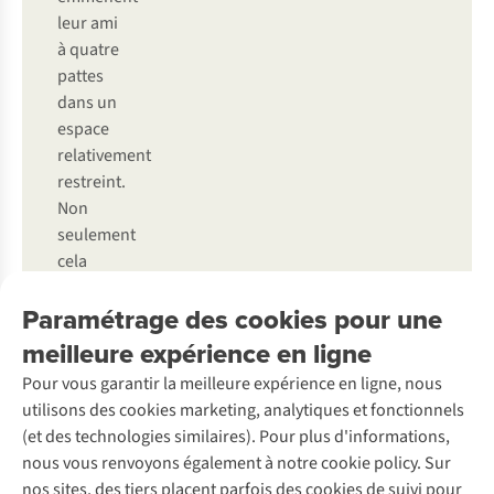
leur ami
à quatre
pattes
dans un
espace
relativement
restreint.
Non
seulement
cela
risque
Paramétrage des cookies pour une
de
perturber
meilleure expérience en ligne
les
Pour vous garantir la meilleure expérience en ligne, nous
animaux
utilisons des cookies marketing, analytiques et fonctionnels
sauvages
(et des technologies similaires). Pour plus d'informations,
et
nous vous renvoyons également à notre cookie policy. Sur
plantes
nos sites, des tiers placent parfois des cookies de suivi pour