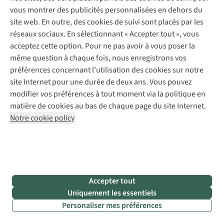
fragiles
,
vous montrer des publicités personnalisées en dehors du
mais les
site web. En outre, des cookies de suivi sont placés par les
autres
réseaux sociaux. En sélectionnant « Accepter tout », vous
randonneurs
acceptez cette option. Pour ne pas avoir à vous poser la
ne sont
même question à chaque fois, nous enregistrons vos
pas
préférences concernant l’utilisation des cookies sur notre
toujours
site Internet pour une durée de deux ans. Vous pouvez
ravis
modifier vos préférences à tout moment via la politique en
lorsqu’un
matière de cookies au bas de chaque page du site Internet.
chien
Notre cookie policy
en
liberté
les
surprend
au
Accepter tout
cours
Uniquement les essentiels
d’une
Personaliser mes préférences
paisible
balade.