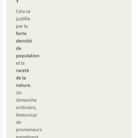
?
Cela se
justifie
par la
forte
densité
de
population
et la
rareté
de la
nature
.
Un
dimanche
ordinaire,
beaucoup
de
promeneurs
emmènent