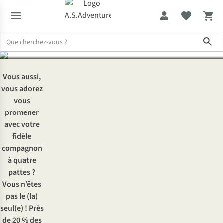
chien
Sho
Expertise & Conseils
Nos bons plans promenades avec votre chie
Vous aussi,
vous adorez
vous
promener
avec votre
fidèle
compagnon
à quatre
pattes ?
Vous n’êtes
pas le (la)
seul(e) ! Près
de 20 % des