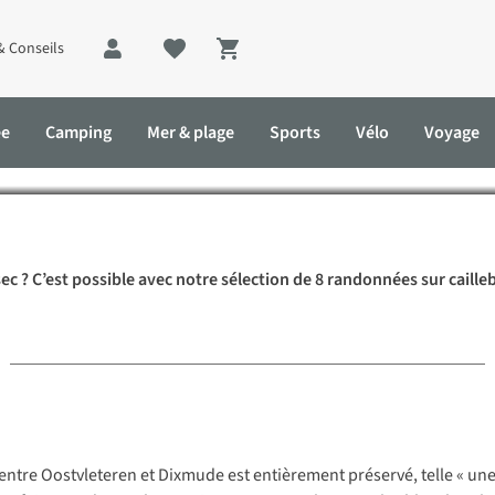
& Conseils
Shopping cart
beaux sentiers sur pilotis e
ée
Camping
Mer & plage
Sports
Vélo
Voyage
 en Belgique
c ? C’est possible avec notre sélection de 8 randonnées sur caille
re Oostvleteren et Dixmude est entièrement préservé, telle « une c