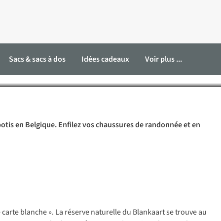
n Belgique
Sacs & sacs à dos
Idées cadeaux
Voir plus ...
botis en Belgique. Enfilez vos chaussures de randonnée et en
arte blanche ». La réserve naturelle du Blankaart se trouve au