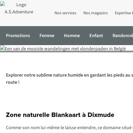
Nos services
Nos magasins
Expertise 
Les plus 
Promotions
Femme
Homme
Enfant
Randonn
Accueil
Expertise & Conseils
Les plus beaux sentiers sur pilotis
Explorer notre sublime nature humide en gardant les pieds au se
route !
Zone naturelle Blankaart à Dixmude
Comme son nom lui-même le laisse entendre, ce domaine situé ent