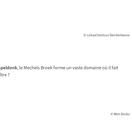
© Lokaal bestuur Denderleeuw
speldonk
, le Mechels Broek forme un vaste domaine où il fait
tre ?
© Wim Dirckx