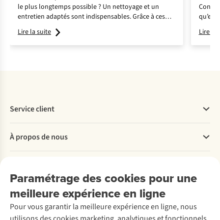
le plus longtemps possible ? Un nettoyage et un
Confiez
entretien adaptés sont indispensables. Grâce à ces
qu’ell
conseils d’entretien, vous les garderez en parfait état !
nombre
Lire la suite
Lire la 
Service client
Questions fréquentes
À propos de nous
Commander
Payer
Travailler chez A.S.Adventure
Nos services
Livraison
Explore More
Paramétrage des cookies pour une
Retourner
Entreprise responsable
Location / Location sports d’hiver
meilleure expérience en ligne
Rétractation d'une commande
Découvrez
À propos d’Ayacucho
Seconde-main
Entretien & réparations
Pour vous garantir la meilleure expérience en ligne, nous
Nos magasins
Entretien de ski
A.S.Magazine
Garantie
utilisons des cookies marketing, analytiques et fonctionnels
À propos d’A.S.Adventure