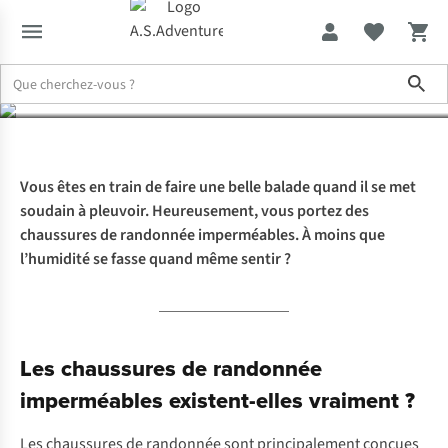
imperméables
Sho
Expertise & Conseils
Tout ce qu’il faut savoir sur les chaussures
Vous êtes en train de faire une belle balade quand il se met
soudain à pleuvoir. Heureusement, vous portez des
chaussures de randonnée imperméables. À moins que
l’humidité se fasse quand même sentir ?
Les chaussures de randonnée
imperméables existent-elles vraiment ?
Les chaussures de randonnée sont principalement conçues