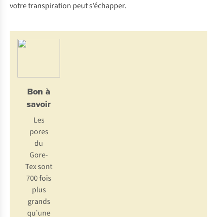
votre transpiration peut s’échapper.
Bon à
savoir
Les
pores
du
Gore-
Tex sont
700 fois
plus
grands
qu’une