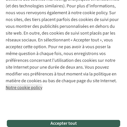
Service de lavage
Explore Camp
Contactez-nous
(et des technologies similaires). Pour plus d'informations,
Déclaration d'accessibilité
Entretien de chaussures
Gear Check
nous vous renvoyons également à notre cookie policy. Sur
Réparation de chaussures
Expertise & conseils
nos sites, des tiers placent parfois des cookies de suivi pour
Abonnez-vous à la newsletter
Réparation de vêtements
vous montrer des publicités personnalisées en dehors du
Retouches
site web. En outre, des cookies de suivi sont placés par les
Pour les entreprises
Suivez-nous
réseaux sociaux. En sélectionnant « Accepter tout », vous
acceptez cette option. Pour ne pas avoir à vous poser la
même question à chaque fois, nous enregistrons vos
préférences concernant l’utilisation des cookies sur notre
site Internet pour une durée de deux ans. Vous pouvez
modifier vos préférences à tout moment via la politique en
Mentions légales
Politique de confidentialité
matière de cookies au bas de chaque page du site Internet.
Conditions générales
Cookie Policy
Notre cookie policy
AS Adventure France SAS,
Rue du Vieux Faubourg 14,
F-59000 Lille
team@asadventure.com
+32 (0)3 828 30 15
TVA FR52.529.478.943
Accepter tout