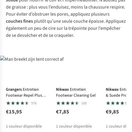
solide
pour nourrir le cuir et l’imperméabiliser. N’abusez pas
de graisse : plus vous l’enduisez, moins la chaussure respire.
Pour éviter d’obstruer les pores, appliquez plusieurs
couches fines
plutôt qu’une seule couche épaisse. Appliquez
également un peu de cire sur la trépointe pour l’empêcher
de se dessécher et de se craqueler.
Favori Care & Repair
Grangers
Entretien
Nikwax
Entretien
Nikwax
Entret
Footwear Repel Plus
Footwear Cleaning Gel
& Suede Proof
275Ml
576
100
€15,95
€7,85
€9,85
1
couleur disponible
1
couleur disponible
1
couleur disp