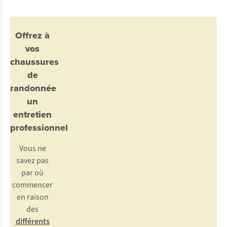
Offrez à
vos
chaussures
de
randonnée
un
entretien
professionnel
Vous ne
savez pas
par où
commencer
en raison
des
différents