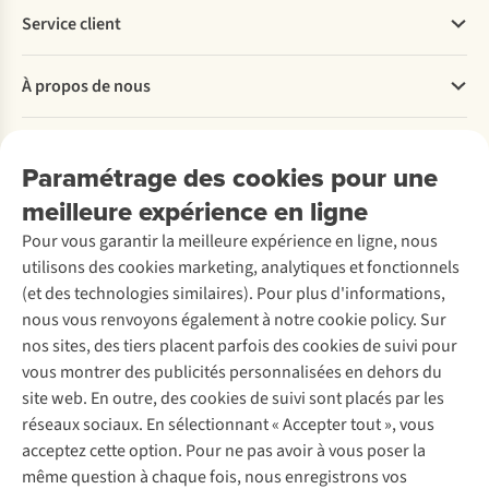
Service client
Questions fréquentes
À propos de nous
Commander
Payer
Travailler chez A.S.Adventure
Nos services
Livraison
Explore More
Paramétrage des cookies pour une
Retourner
Entreprise responsable
Location / Location sports d’hiver
meilleure expérience en ligne
Rétractation d'une commande
Découvrez
À propos d’Ayacucho
Seconde-main
Entretien & réparations
Pour vous garantir la meilleure expérience en ligne, nous
Nos magasins
Entretien de ski
A.S.Magazine
Garantie
utilisons des cookies marketing, analytiques et fonctionnels
À propos d’A.S.Adventure
Service de lavage
Explore Camp
Contactez-nous
(et des technologies similaires). Pour plus d'informations,
Déclaration d'accessibilité
Entretien de chaussures
Gear Check
nous vous renvoyons également à notre cookie policy. Sur
Réparation de chaussures
Expertise & conseils
nos sites, des tiers placent parfois des cookies de suivi pour
Abonnez-vous à la newsletter
Réparation de vêtements
vous montrer des publicités personnalisées en dehors du
Retouches
site web. En outre, des cookies de suivi sont placés par les
Pour les entreprises
Suivez-nous
réseaux sociaux. En sélectionnant « Accepter tout », vous
acceptez cette option. Pour ne pas avoir à vous poser la
même question à chaque fois, nous enregistrons vos