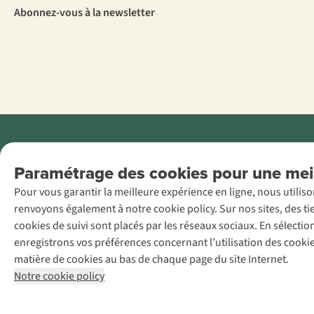
Abonnez-vous à la newsletter
Menti
Paramétrage des cookies pour une meil
AS Adventure
Pour vous garantir la meilleure expérience en ligne, nous utilis
France SAS,
renvoyons également à notre cookie policy. Sur nos sites, des ti
Rue du Vieux
cookies de suivi sont placés par les réseaux sociaux. En sélecti
Faubourg 14, F-
enregistrons vos préférences concernant l’utilisation des cooki
59000 Lille
matière de cookies au bas de chaque page du site Internet.
+32 (0)3 828
Notre cookie policy
30 15
team@asadventure.com