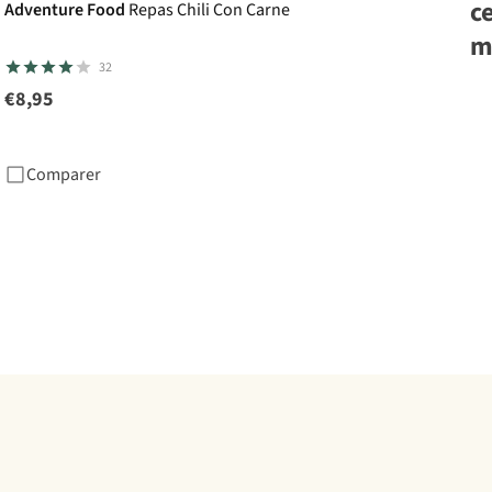
c
Adventure Food
Repas Chili Con Carne
m
4 
32
€8,95
Ad
Fo
Pa
Comparer
Bo
€8
1
c
dis