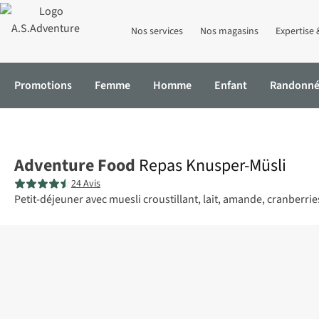
Nos services
Nos magasins
Expertise 
Promotions
Femme
Homme
Enfant
Randonn
Accueil
Repas Knusper-Müsli
Adventure Food
Repas Knusper-Müsli
24 Avis
Petit-déjeuner avec muesli croustillant, lait, amande, cranberrie