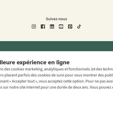
Suivez-nous
ons légales
Politique de confidentialité
Conditions générales
Cookie 
leure expérience en ligne
ons des cookies marketing, analytiques et fonctionnels (et des tech
ers placent parfois des cookies de suivi pour vous montrer des publ
onnant « Accepter tout », vous acceptez cette option. Pour ne pas a
es sur notre site Internet pour une durée de deux ans. Vous pouvez 