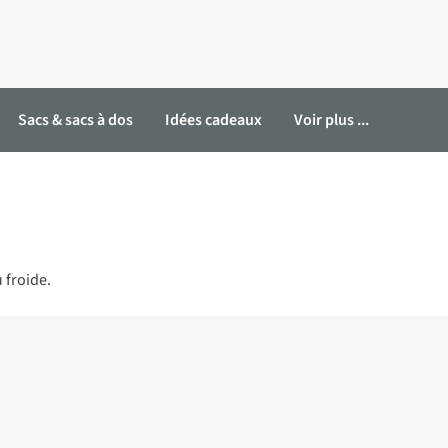
Sacs & sacs à dos
Idées cadeaux
Voir plus ...
 froide.