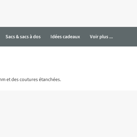
Sacs & sacs à dos
Idées cadeaux
Voir plus ...
mm et des coutures étanchées.