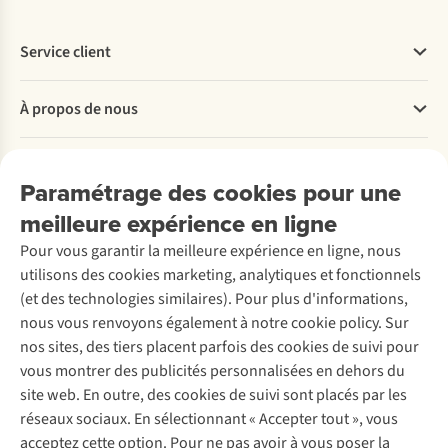
Service client
Questions fréquentes
À propos de nous
Commander
Payer
Travailler chez A.S.Adventure
Nos services
Livraison
Explore More
Paramétrage des cookies pour une
Retourner
Entreprise responsable
Location / Location sports d’hiver
meilleure expérience en ligne
Rétractation d'une commande
Découvrez
À propos d’Ayacucho
Seconde-main
Entretien & réparations
Pour vous garantir la meilleure expérience en ligne, nous
Nos magasins
Entretien de ski
A.S.Magazine
Garantie
utilisons des cookies marketing, analytiques et fonctionnels
À propos d’A.S.Adventure
Service de lavage
Explore Camp
Contactez-nous
(et des technologies similaires). Pour plus d'informations,
Déclaration d'accessibilité
Entretien de chaussures
Gear Check
nous vous renvoyons également à notre cookie policy. Sur
Réparation de chaussures
Expertise & conseils
nos sites, des tiers placent parfois des cookies de suivi pour
Abonnez-vous à la newsletter
Réparation de vêtements
vous montrer des publicités personnalisées en dehors du
Retouches
site web. En outre, des cookies de suivi sont placés par les
Pour les entreprises
Suivez-nous
réseaux sociaux. En sélectionnant « Accepter tout », vous
acceptez cette option. Pour ne pas avoir à vous poser la