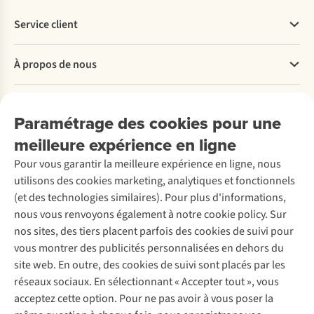
Service client
Questions fréquentes
À propos de nous
Commander
Payer
Travailler chez A.S.Adventure
Nos services
Livraison
Explore More
Paramétrage des cookies pour une
Retourner
Entreprise responsable
Location / Location sports d’hiver
meilleure expérience en ligne
Rétractation d'une commande
Découvrez
À propos d’Ayacucho
Seconde-main
Entretien & réparations
Pour vous garantir la meilleure expérience en ligne, nous
Nos magasins
Entretien de ski
A.S.Magazine
Garantie
utilisons des cookies marketing, analytiques et fonctionnels
À propos d’A.S.Adventure
Service de lavage
Explore Camp
Contactez-nous
(et des technologies similaires). Pour plus d'informations,
Déclaration d'accessibilité
Entretien de chaussures
Gear Check
nous vous renvoyons également à notre cookie policy. Sur
Réparation de chaussures
Expertise & conseils
nos sites, des tiers placent parfois des cookies de suivi pour
Abonnez-vous à la newsletter
Réparation de vêtements
vous montrer des publicités personnalisées en dehors du
Retouches
site web. En outre, des cookies de suivi sont placés par les
Pour les entreprises
Suivez-nous
réseaux sociaux. En sélectionnant « Accepter tout », vous
acceptez cette option. Pour ne pas avoir à vous poser la