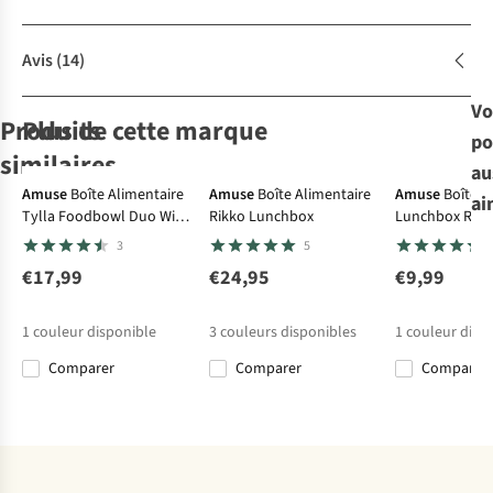
Avis
(14)
Vo
Produits
Plus de cette marque
po
similaires
au
Amuse
Boîte Alimentaire
Amuse
Boîte Alimentaire
Amuse
Boîte A
ai
Tylla Foodbowl Duo With
Rikko Lunchbox
Lunchbox Recy
Day-To-Day
Amuse
Boîte
Spork
3
5
Boîte
Alimentaire
Alimentaire
Clip Lunchbox
€17,99
€24,95
€9,99
Lunchbox
Turtle
€4,99
€4,95
1
couleur disponible
3
couleurs disponibles
1
couleur disp
Comparer
Comparer
Comparer
Comparer
Comparer