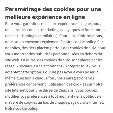
Nos services
Livraison
Explore More
Paramétrage des cookies pour une
Retourner
Entreprise responsable
Location / Location sports d’hiver
meilleure expérience en ligne
Rétractation d'une commande
Découvrez
À propos d’Ayacucho
Seconde-main
Entretien & réparations
Pour vous garantir la meilleure expérience en ligne, nous
Nos magasins
Entretien de ski
A.S.Magazine
Garantie
utilisons des cookies marketing, analytiques et fonctionnels
À propos d’A.S.Adventure
Service de lavage
Explore Camp
Contactez-nous
(et des technologies similaires). Pour plus d'informations,
Déclaration d'accessibilité
Entretien de chaussures
Gear Check
nous vous renvoyons également à notre cookie policy. Sur
Réparation de chaussures
Expertise & conseils
nos sites, des tiers placent parfois des cookies de suivi pour
Abonnez-vous à la newsletter
Réparation de vêtements
vous montrer des publicités personnalisées en dehors du
Retouches
site web. En outre, des cookies de suivi sont placés par les
Pour les entreprises
Suivez-nous
réseaux sociaux. En sélectionnant « Accepter tout », vous
acceptez cette option. Pour ne pas avoir à vous poser la
même question à chaque fois, nous enregistrons vos
préférences concernant l’utilisation des cookies sur notre
site Internet pour une durée de deux ans. Vous pouvez
modifier vos préférences à tout moment via la politique en
Mentions légales
Politique de confidentialité
matière de cookies au bas de chaque page du site Internet.
Conditions générales
Cookie Policy
Notre cookie policy