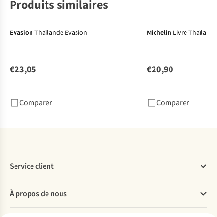
Produits similaires
Evasion
Thaïlande Evasion
Michelin
Livre Thaïlande
€23,05
€20,90
Comparer
Comparer
Service client
Questions fréquentes
À propos de nous
Commander
Payer
Travailler chez A.S.Adventure