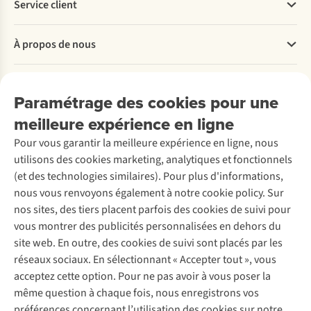
Service client
Questions fréquentes
À propos de nous
Commander
Payer
Travailler chez A.S.Adventure
Nos services
Livraison
Explore More
Paramétrage des cookies pour une
Retourner
Entreprise responsable
Location / Location sports d’hiver
meilleure expérience en ligne
Rétractation d'une commande
Découvrez
À propos d’Ayacucho
Seconde-main
Entretien & réparations
Pour vous garantir la meilleure expérience en ligne, nous
Nos magasins
Entretien de ski
A.S.Magazine
Garantie
utilisons des cookies marketing, analytiques et fonctionnels
À propos d’A.S.Adventure
Service de lavage
Explore Camp
Contactez-nous
(et des technologies similaires). Pour plus d'informations,
Déclaration d'accessibilité
Entretien de chaussures
Gear Check
nous vous renvoyons également à notre cookie policy. Sur
Réparation de chaussures
Expertise & conseils
nos sites, des tiers placent parfois des cookies de suivi pour
Abonnez-vous à la newsletter
Réparation de vêtements
vous montrer des publicités personnalisées en dehors du
Retouches
site web. En outre, des cookies de suivi sont placés par les
Pour les entreprises
Suivez-nous
réseaux sociaux. En sélectionnant « Accepter tout », vous
acceptez cette option. Pour ne pas avoir à vous poser la
même question à chaque fois, nous enregistrons vos
préférences concernant l’utilisation des cookies sur notre