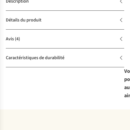
Description
Détails du produit
Avis
(4)
Caractéristiques de durabilité
Vo
po
au
ai