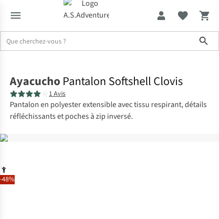
Sho
Accueil
Ayacucho
Pantalon Softshell Clovis
1 Avis
Pantalon en polyester extensible avec tissu respirant, détails
réfléchissants et poches à zip inversé.
-48%