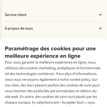
Service client
Questions fréquentes
À propos de nous
Commander
Payer
Travailler chez A.S.Adventure
Nos services
Livraison
Explore More
Paramétrage des cookies pour une
Retourner
Entreprise responsable
Location / Location sports d’hiver
meilleure expérience en ligne
Rétractation d'une commande
Découvrez
À propos d’Ayacucho
Seconde-main
Entretien & réparations
Pour vous garantir la meilleure expérience en ligne, nous
Nos magasins
Entretien de ski
A.S.Magazine
Garantie
utilisons des cookies marketing, analytiques et fonctionnels
À propos d’A.S.Adventure
Service de lavage
Explore Camp
Contactez-nous
(et des technologies similaires). Pour plus d'informations,
Déclaration d'accessibilité
Entretien de chaussures
Gear Check
nous vous renvoyons également à notre cookie policy. Sur
Réparation de chaussures
Expertise & conseils
nos sites, des tiers placent parfois des cookies de suivi pour
Abonnez-vous à la newsletter
Réparation de vêtements
vous montrer des publicités personnalisées en dehors du
Retouches
site web. En outre, des cookies de suivi sont placés par les
Pour les entreprises
Suivez-nous
réseaux sociaux. En sélectionnant « Accepter tout », vous