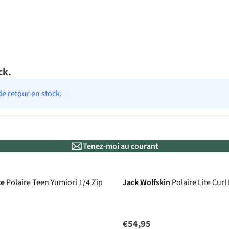
ck.
de retour en stock.
Tenez-moi au courant
ce
Polaire Teen Yumiori 1/4 Zip
Jack Wolfskin
Polaire Lite Curl
€54,95