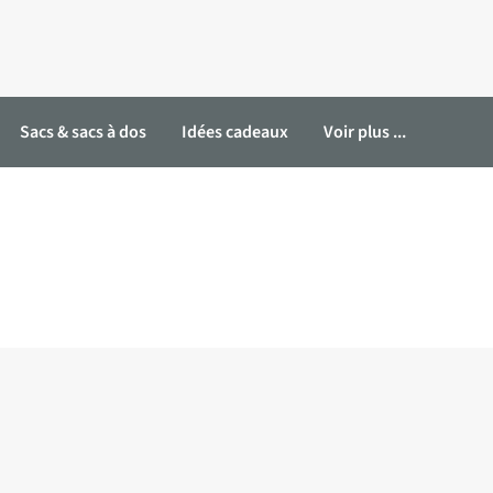
Sacs & sacs à dos
Idées cadeaux
Voir plus ...