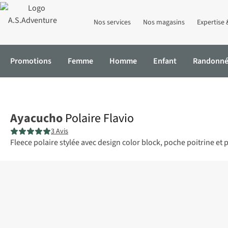
Nos services
Nos magasins
Expertise 
Promotions
Femme
Homme
Enfant
Randonn
Accueil
Polaire Flavio
Ayacucho
Polaire Flavio
3 Avis
Fleece polaire stylée avec design color block, poche poitrine e