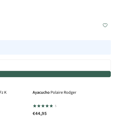
 Fz K
Ayacucho
Polaire Rodger
5
€44,95