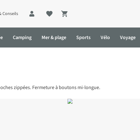
& Conseils
Shopping cart
ée
Camping
Mer & plage
Sports
Vélo
Voyage
t poches zippées. Fermeture à boutons mi-longue.