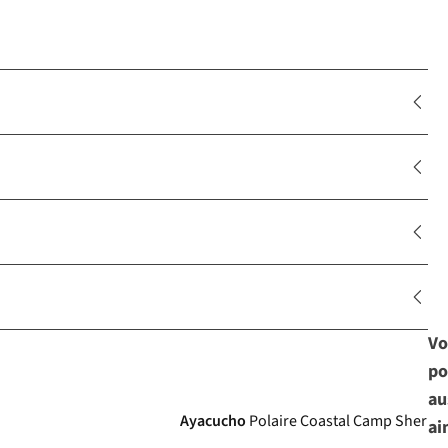
Vo
po
au
Ayacucho
Polaire Coastal Camp Sherpa 
ai