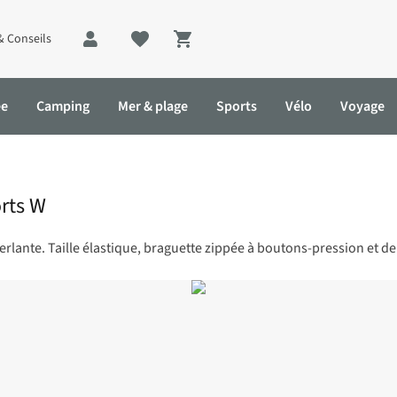
& Conseils
Shopping cart
ée
Camping
Mer & plage
Sports
Vélo
Voyage
rts W
éperlante. Taille élastique, braguette zippée à boutons-pression et 