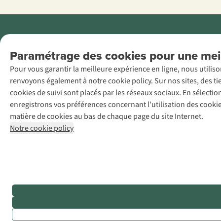
Menti
Paramétrage des cookies pour une meil
AS Adventure
Pour vous garantir la meilleure expérience en ligne, nous utilis
France SAS,
renvoyons également à notre cookie policy. Sur nos sites, des ti
Rue du Vieux
cookies de suivi sont placés par les réseaux sociaux. En sélecti
Faubourg 14, F-
enregistrons vos préférences concernant l’utilisation des cooki
59000 Lille
matière de cookies au bas de chaque page du site Internet.
+32 (0)3 828
Notre cookie policy
30 15
team@asadventure.com
TVA
FR52.529.478.943