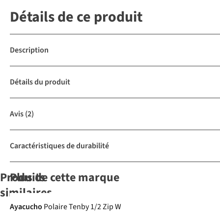
Détails de ce produit
Description
Détails du produit
Avis
(2)
Caractéristiques de durabilité
Produits
Plus de cette marque
similaires
Ultraléger
-30%
Ayacucho
Polaire Tenby 1/2 Zip W