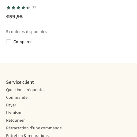
Vaude
Jack
Sherpa
Short
Jack
Short
77
Farley Stretch
Wolfskin
Ghoral Short
Wolfskin
II
Short Pico
Short
€59,95
13
6
2
Trail Shorts
Prelight Trail
€95,00
€75,00
€80,00
€80,00
W
Shorts W
5
couleurs disponibles
€56,00
Comparer
%
Comparer
Comparer
Comparer
Comparer
Service client
Questions fréquentes
Commander
Payer
Livraison
Retourner
Rétractation d'une commande
Entretien & réparations