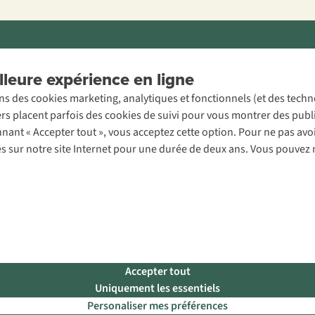
ons légales
Politique de confidentialité
Conditions générales
Cookie 
leure expérience en ligne
ons des cookies marketing, analytiques et fonctionnels (et des tech
ers placent parfois des cookies de suivi pour vous montrer des publ
onnant « Accepter tout », vous acceptez cette option. Pour ne pas a
es sur notre site Internet pour une durée de deux ans. Vous pouvez 
Accepter tout
Uniquement les essentiels
Personaliser mes préférences