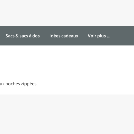
Sacs & sacs à dos
Idées cadeaux
Voir plus ...
deux poches zippées.