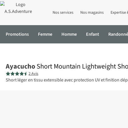
Nos services
Nos magasins
Expertise 
Promotions
Femme
Homme
Enfant
Randonn
Accueil
Short Mountain Lightweight Shorts W
Ayacucho
Short Mountain Lightweight Sho
2 Avis
Short léger en tissu extensible avec protection UV et finition d