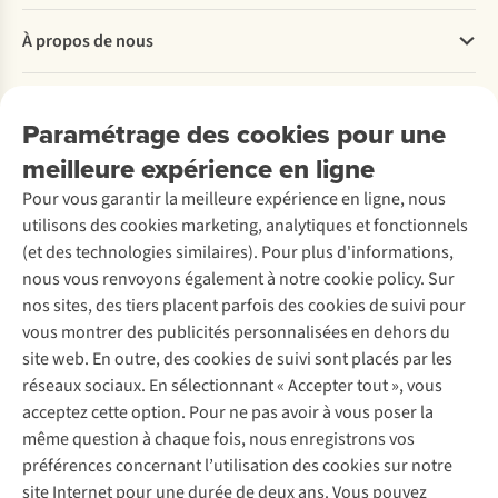
Questions fréquentes
À propos de nous
Commander
Payer
Travailler chez A.S.Adventure
Nos services
Livraison
Explore More
Paramétrage des cookies pour une
Retourner
Entreprise responsable
Location / Location sports d’hiver
meilleure expérience en ligne
Rétractation d'une commande
Découvrez
À propos d’Ayacucho
Seconde-main
Entretien & réparations
Pour vous garantir la meilleure expérience en ligne, nous
Nos magasins
Entretien de ski
A.S.Magazine
Garantie
utilisons des cookies marketing, analytiques et fonctionnels
À propos d’A.S.Adventure
Service de lavage
Explore Camp
Contactez-nous
(et des technologies similaires). Pour plus d'informations,
Déclaration d'accessibilité
Entretien de chaussures
Gear Check
nous vous renvoyons également à notre cookie policy. Sur
Réparation de chaussures
Expertise & conseils
nos sites, des tiers placent parfois des cookies de suivi pour
Abonnez-vous à la newsletter
Réparation de vêtements
vous montrer des publicités personnalisées en dehors du
Retouches
site web. En outre, des cookies de suivi sont placés par les
Pour les entreprises
Suivez-nous
réseaux sociaux. En sélectionnant « Accepter tout », vous
acceptez cette option. Pour ne pas avoir à vous poser la
même question à chaque fois, nous enregistrons vos
préférences concernant l’utilisation des cookies sur notre
site Internet pour une durée de deux ans. Vous pouvez