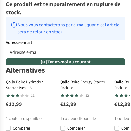
Ce produit est temporairement en rupture de
stock.
Nous vous contacterons par e-mail quand cet article 
sera de retour en stock.
Adresse e-mail
Tenez-moi au courant
Alternatives
Qallo
Boire Hydration
Qallo
Boire Energy Starter
Qallo
Boi
Starter Pack - 8
Pack - 8
Pack - 8
11
12
€12,99
€12,99
€12,99
1
couleur disponible
1
couleur disponible
1
couleur
Comparer
Comparer
Com