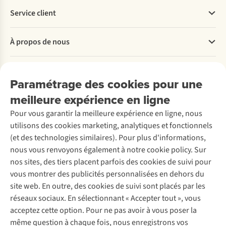
Service client
Questions fréquentes
À propos de nous
Commander
Payer
Travailler chez A.S.Adventure
Nos services
Livraison
Explore More
Paramétrage des cookies pour une
Retourner
Entreprise responsable
Location / Location sports d’hiver
meilleure expérience en ligne
Rétractation d'une commande
Découvrez
À propos d’Ayacucho
Seconde-main
Entretien & réparations
Pour vous garantir la meilleure expérience en ligne, nous
Nos magasins
Entretien de ski
A.S.Magazine
Garantie
utilisons des cookies marketing, analytiques et fonctionnels
À propos d’A.S.Adventure
Service de lavage
Explore Camp
Contactez-nous
(et des technologies similaires). Pour plus d'informations,
Déclaration d'accessibilité
Entretien de chaussures
Gear Check
nous vous renvoyons également à notre cookie policy. Sur
Réparation de chaussures
Expertise & conseils
nos sites, des tiers placent parfois des cookies de suivi pour
Abonnez-vous à la newsletter
Réparation de vêtements
vous montrer des publicités personnalisées en dehors du
Retouches
site web. En outre, des cookies de suivi sont placés par les
Pour les entreprises
Suivez-nous
réseaux sociaux. En sélectionnant « Accepter tout », vous
acceptez cette option. Pour ne pas avoir à vous poser la
même question à chaque fois, nous enregistrons vos