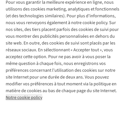
Entretien & réparations
Pour vous garantir la meilleure expérience en ligne, nous
Nos magasins
Entretien de ski
A.S.Magazine
Garantie
utilisons des cookies marketing, analytiques et fonctionnels
À propos d’A.S.Adventure
Service de lavage
Explore Camp
Contactez-nous
(et des technologies similaires). Pour plus d'informations,
Déclaration d'accessibilité
Entretien de chaussures
Gear Check
nous vous renvoyons également à notre cookie policy. Sur
Réparation de chaussures
Expertise & conseils
nos sites, des tiers placent parfois des cookies de suivi pour
Abonnez-vous à la newsletter
Réparation de vêtements
vous montrer des publicités personnalisées en dehors du
Retouches
site web. En outre, des cookies de suivi sont placés par les
Pour les entreprises
Suivez-nous
réseaux sociaux. En sélectionnant « Accepter tout », vous
acceptez cette option. Pour ne pas avoir à vous poser la
même question à chaque fois, nous enregistrons vos
préférences concernant l’utilisation des cookies sur notre
site Internet pour une durée de deux ans. Vous pouvez
modifier vos préférences à tout moment via la politique en
Mentions légales
Politique de confidentialité
matière de cookies au bas de chaque page du site Internet.
Conditions générales
Cookie Policy
Notre cookie policy
AS Adventure France SAS,
Rue du Vieux Faubourg 14,
F-59000 Lille
team@asadventure.com
+32 (0)3 828 30 15
TVA FR52.529.478.943