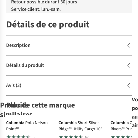
Retour possible durant 30 jours
Service client: lun.-sam.
Détails de ce produit
Description
Détails du produit
Avis
(3)
Vo
Produits
Plus de cette marque
po
similaires
au
Columbia
Polo Nelson
Columbia
Short Silver
Columbia
Che
ai
Point™
Ridge™ Utility Cargo 10"
Rivers™ Printe
Jack Wolfskin
Jack Wolfskin
Jack Wolfskin
The North Face
Sleeve Shirt
85
67