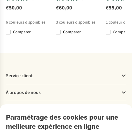
Short Hikeout
Short Pico Trail
Short Pico Trail
Short M
Shorts M
Shorts M
Shorts M
Exploration
€50,00
€60,00
€55,00
42
23
23
3
Short
€79,95
€75,00
€74,95
€80,00
6
couleurs disponibles
3
couleurs disponibles
1
couleur disp
Comparer
Comparer
Comparer
Comparer
Comparer
Comparer
Comparer
Service client
Questions fréquentes
À propos de nous
Commander
Payer
Travailler chez A.S.Adventure
Nos services
Livraison
Explore More
Paramétrage des cookies pour une
Retourner
Entreprise responsable
Location / Location sports d’hiver
meilleure expérience en ligne
Rétractation d'une commande
Découvrez
À propos d’Ayacucho
Seconde-main