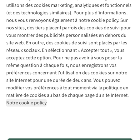
A.S.Magazine
Garantie
utilisons des cookies marketing, analytiques et fonctionnels
À propos d’A.S.Adventure
Service de lavage
Explore Camp
Contactez-nous
(et des technologies similaires). Pour plus d'informations,
Déclaration d'accessibilité
Entretien de chaussures
Gear Check
nous vous renvoyons également à notre cookie policy. Sur
Réparation de chaussures
Expertise & conseils
nos sites, des tiers placent parfois des cookies de suivi pour
Abonnez-vous à la newsletter
Réparation de vêtements
vous montrer des publicités personnalisées en dehors du
Retouches
site web. En outre, des cookies de suivi sont placés par les
Pour les entreprises
Suivez-nous
réseaux sociaux. En sélectionnant « Accepter tout », vous
acceptez cette option. Pour ne pas avoir à vous poser la
même question à chaque fois, nous enregistrons vos
préférences concernant l’utilisation des cookies sur notre
site Internet pour une durée de deux ans. Vous pouvez
modifier vos préférences à tout moment via la politique en
Mentions légales
Politique de confidentialité
matière de cookies au bas de chaque page du site Internet.
Conditions générales
Cookie Policy
Notre cookie policy
AS Adventure France SAS,
Rue du Vieux Faubourg 14,
F-59000 Lille
team@asadventure.com
+32 (0)3 828 30 15
TVA FR52.529.478.943