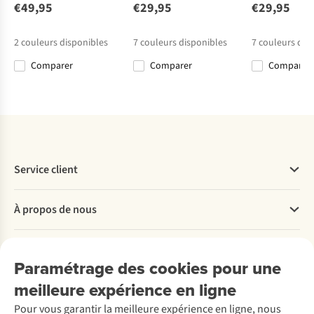
Crewneck 200
Warm Baselayer
Active Warm
Infinite Light Ls
€49,95
€29,95
€29,95
64
17
6
(unisex
Set
Eco
M
€105,00
€69,95
€59,95
€45,00
baselayer)
2
couleurs disponibles
7
couleurs disponibles
7
couleurs dis
€73,50
€48,97
Comparer
Comparer
Comparer
Comparer
Comparer
Comparer
Comparer
Service client
Questions fréquentes
À propos de nous
Commander
Payer
Travailler chez A.S.Adventure
Nos services
Livraison
Explore More
Paramétrage des cookies pour une
Retourner
Entreprise responsable
Location / Location sports d’hiver
meilleure expérience en ligne
Rétractation d'une commande
Découvrez
À propos d’Ayacucho
Seconde-main
Entretien & réparations
Pour vous garantir la meilleure expérience en ligne, nous
Nos magasins
Entretien de ski