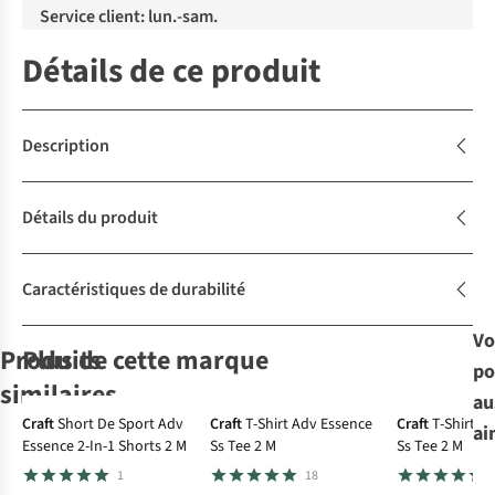
Service client: lun.-sam.
Détails de ce produit
Description
Détails du produit
Caractéristiques de durabilité
Vo
Produits
Plus de cette marque
po
similaires
au
-30%
-30%
Craft
Short De Sport Adv
Craft
T-Shirt Adv Essence
Craft
T-Shirt A
ai
Essence 2-In-1 Shorts 2 M
Ss Tee 2 M
Ss Tee 2 M
Woolpower
Craft
Odlo
Sous-
Jack Wolfskin
Sous-
1
18
Sous-Vêtement
Vêtement Core
Vêtement
Sous-Vêtement