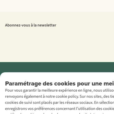
Abonnez-vous à la newsletter
Menti
Paramétrage des cookies pour une meil
AS Adventure
Pour vous garantir la meilleure expérience en ligne, nous utilis
France SAS,
renvoyons également à notre cookie policy. Sur nos sites, des ti
Rue du Vieux
cookies de suivi sont placés par les réseaux sociaux. En sélecti
Faubourg 14, F-
enregistrons vos préférences concernant l’utilisation des cooki
59000 Lille