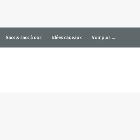
Sacs & sacs à dos
Idées cadeaux
Voir plus ...