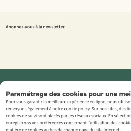
Abonnez-vous à la newsletter
Menti
Paramétrage des cookies pour une meil
AS Adventure
Pour vous garantir la meilleure expérience en ligne, nous utilis
France SAS,
renvoyons également à notre cookie policy. Sur nos sites, des ti
Rue du Vieux
cookies de suivi sont placés par les réseaux sociaux. En sélecti
Faubourg 14, F-
enregistrons vos préférences concernant l’utilisation des cooki
59000 Lille
matière de cookies au bas de chaque page du site Internet.