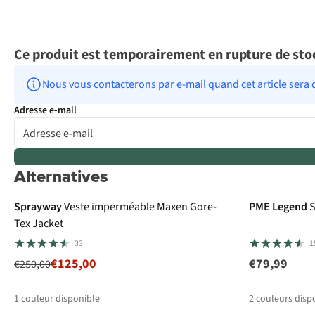
Ce produit est temporairement en rupture de sto
Nous vous contacterons par e-mail quand cet article sera 
Adresse e-mail
Alternatives
-50%
Gore-Tex
Sprayway
Veste imperméable Maxen Gore-
PME Legend
S
Tex Jacket
33
1
€125,00
€79,99
€250,00
1
couleur disponible
2
couleurs disp