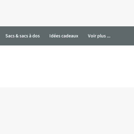
Sacs & sacs à dos
Idées cadeaux
Voir plus ...