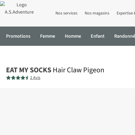
Nos services
Nos magasins
Expertise 
Promotions
Femme
Homme
Enfant
Randonn
Accueil
Hair Claw Pigeon
EAT MY SOCKS
Hair Claw Pigeon
2 Avis