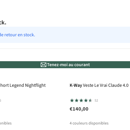
ck.
de retour en stock.
Tenez-moi au courant
hort Legend Nightflight
K-Way
Veste Le Vrai Claude 4.0
5
52
€140,00
onibles
4
couleurs disponibles