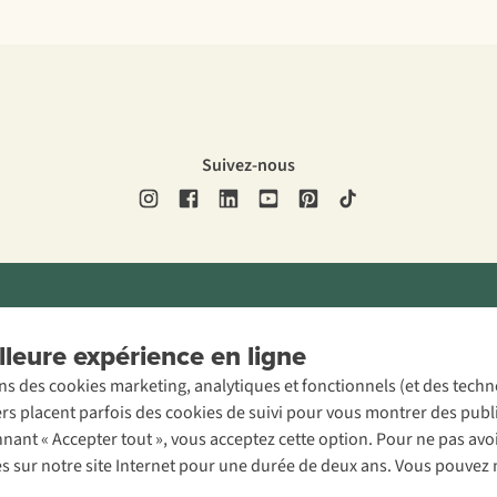
Suivez-nous
ons légales
Politique de confidentialité
Conditions générales
Cookie 
leure expérience en ligne
ons des cookies marketing, analytiques et fonctionnels (et des tech
ers placent parfois des cookies de suivi pour vous montrer des publ
onnant « Accepter tout », vous acceptez cette option. Pour ne pas a
es sur notre site Internet pour une durée de deux ans. Vous pouvez 