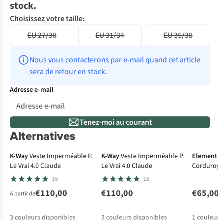
stock.
Choisissez votre taille:
EU 27/30
EU 31/34
EU 35/38
Nous vous contacterons par e-mail quand cet article 
sera de retour en stock.
Adresse e-mail
Tenez-moi au courant
Alternatives
K-Way
Veste Imperméable P.
K-Way
Veste Imperméable P.
Element
Le Vrai 4.0 Claude
Le Vrai 4.0 Claude
Corduroy
16
16
€110,00
€110,00
€65,00
A partir de
3
couleurs disponibles
3
couleurs disponibles
1
couleur