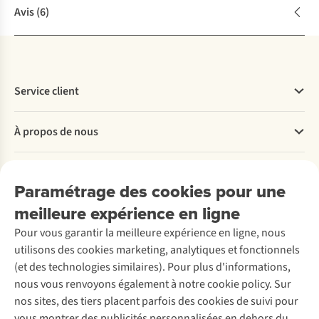
Avis
(6)
Service client
Questions fréquentes
À propos de nous
Commander
Payer
Travailler chez A.S.Adventure
Nos services
Livraison
Explore More
Paramétrage des cookies pour une
Retourner
Entreprise responsable
Location / Location sports d’hiver
meilleure expérience en ligne
Rétractation d'une commande
Découvrez
À propos d’Ayacucho
Seconde-main
Entretien & réparations
Pour vous garantir la meilleure expérience en ligne, nous
Nos magasins
Entretien de ski
A.S.Magazine
Garantie
utilisons des cookies marketing, analytiques et fonctionnels
À propos d’A.S.Adventure
Service de lavage
Explore Camp
Contactez-nous
(et des technologies similaires). Pour plus d'informations,
Déclaration d'accessibilité
Entretien de chaussures
Gear Check
nous vous renvoyons également à notre cookie policy. Sur
Réparation de chaussures
Expertise & conseils
nos sites, des tiers placent parfois des cookies de suivi pour
Abonnez-vous à la newsletter
Réparation de vêtements
vous montrer des publicités personnalisées en dehors du