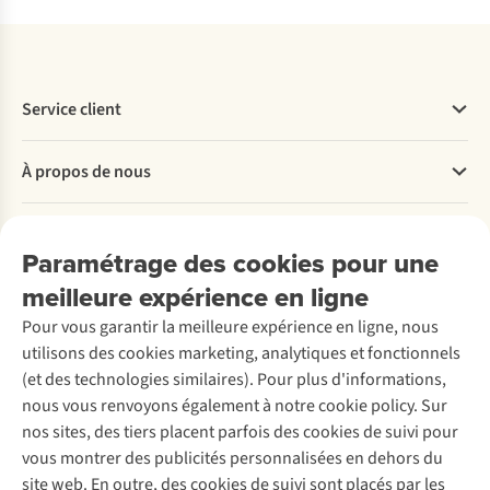
Service client
Questions fréquentes
À propos de nous
Commander
Payer
Travailler chez A.S.Adventure
Nos services
Livraison
Explore More
Paramétrage des cookies pour une
Retourner
Entreprise responsable
Location / Location sports d’hiver
meilleure expérience en ligne
Rétractation d'une commande
Découvrez
À propos d’Ayacucho
Seconde-main
Entretien & réparations
Pour vous garantir la meilleure expérience en ligne, nous
Nos magasins
Entretien de ski
A.S.Magazine
Garantie
utilisons des cookies marketing, analytiques et fonctionnels
À propos d’A.S.Adventure
Service de lavage
Explore Camp
Contactez-nous
(et des technologies similaires). Pour plus d'informations,
Déclaration d'accessibilité
Entretien de chaussures
Gear Check
nous vous renvoyons également à notre cookie policy. Sur
Réparation de chaussures
Expertise & conseils
nos sites, des tiers placent parfois des cookies de suivi pour
Abonnez-vous à la newsletter
Réparation de vêtements
vous montrer des publicités personnalisées en dehors du
Retouches
site web. En outre, des cookies de suivi sont placés par les