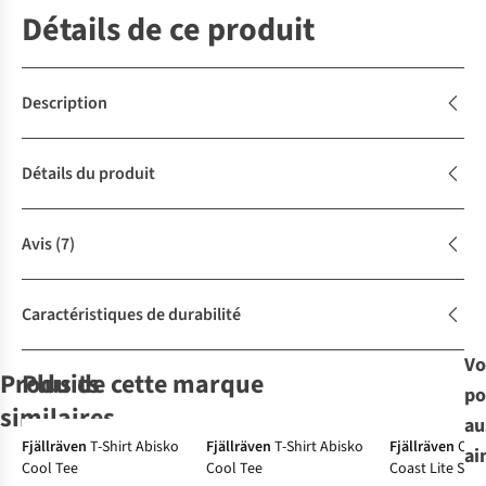
Détails de ce produit
Description
Détails du produit
Avis
(7)
Caractéristiques de durabilité
Vo
Produits
Plus de cette marque
po
similaires
au
Fjällräven
T-Shirt Abisko
Fjällräven
T-Shirt Abisko
Fjällräven
Che
ai
Cool Tee
Cool Tee
Coast Lite Shir
Patagonia
The North Face
Peak
The North Face
Vaude