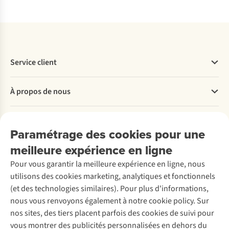
Service client
Questions fréquentes
À propos de nous
Commander
Payer
Travailler chez A.S.Adventure
Nos services
Livraison
Explore More
Paramétrage des cookies pour une
Retourner
Entreprise responsable
Location / Location sports d’hiver
meilleure expérience en ligne
Rétractation d'une commande
Découvrez
À propos d’Ayacucho
Seconde-main
Entretien & réparations
Pour vous garantir la meilleure expérience en ligne, nous
Nos magasins
Entretien de ski
A.S.Magazine
Garantie
utilisons des cookies marketing, analytiques et fonctionnels
À propos d’A.S.Adventure
Service de lavage
Explore Camp
Contactez-nous
(et des technologies similaires). Pour plus d'informations,
Déclaration d'accessibilité
Entretien de chaussures
Gear Check
nous vous renvoyons également à notre cookie policy. Sur
Réparation de chaussures
Expertise & conseils
nos sites, des tiers placent parfois des cookies de suivi pour
Abonnez-vous à la newsletter
Réparation de vêtements
vous montrer des publicités personnalisées en dehors du