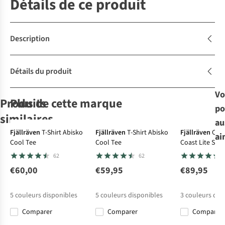
Détails de ce produit
Description
Détails du produit
Vo
Produits
Plus de cette marque
po
similaires
au
Avis d'experts
Fjällräven
T-Shirt Abisko
Fjällräven
T-Shirt Abisko
Fjällräven
Che
ai
Cool Tee
Cool Tee
Coast Lite Shir
The North Face
Patagonia
Patagonia
Patagonia
62
62
Polaire W
Polaire Retro
Polaire
Polaire
Yumiori Off
Pile Marsupial
Synchilla
Synchilla
€60,00
€59,95
€89,95
5
46
19
19
Peak 1/2 Zip
Marsupial
Marsupial
€125,00
€150,00
€140,00
€140,00
Jacket
5
couleurs disponibles
5
couleurs disponibles
3
couleurs dis
Comparer
Comparer
Comparer
Comparer
Comparer
Comparer
Comparer