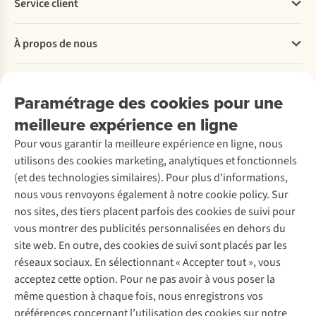
Service client
plage
Passionnée
meilleurs
ou
de
conseils
Questions fréquentes
lors
montagne,
pour
À propos de nous
Commander
de
Tine
votre
Payer
vos
est
première
Travailler chez A.S.Adventure
sorties
partie
randonnée
Nos services
Livraison
Explore More
Paramétrage des cookies pour une
en
dans
de
Retourner
Entreprise responsable
plein
le
plusieurs
Location / Location sports d’hiver
meilleure expérience en ligne
Rétractation d'une commande
Découvrez
air.
Tyrol
jours.
À propos d’Ayacucho
Seconde-main
Entretien & réparations
Mais
du
Au
Pour vous garantir la meilleure expérience en ligne, nous
Nos magasins
Entretien de ski
A.S.Magazine
comment
Sud,
programme
Garantie
utilisons des cookies marketing, analytiques et fonctionnels
À propos d’A.S.Adventure
Service de lavage
fonctionnent-
la
:
Explore Camp
Contactez-nous
(et des technologies similaires). Pour plus d'informations,
Déclaration d'accessibilité
ils
province
alimentation,
Entretien de chaussures
Gear Check
nous vous renvoyons également à notre cookie policy. Sur
exactement
la
navigation
Réparation de chaussures
Expertise & conseils
?
plus
et
nos sites, des tiers placent parfois des cookies de suivi pour
Abonnez-vous à la newsletter
Réparation de vêtements
Nous
septentrionale
préparation
vous montrer des publicités personnalisées en dehors du
Retouches
vous
de
mentale.
site web. En outre, des cookies de suivi sont placés par les
aidons
l’Italie,
Pour les entreprises
Suivez-nous
réseaux sociaux. En sélectionnant « Accepter tout », vous
à
pour
acceptez cette option. Pour ne pas avoir à vous poser la
vous
apprendre
y
à
même question à chaque fois, nous enregistrons vos
retrouver
bien
préférences concernant l’utilisation des cookies sur notre