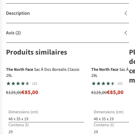
Description
Avis
(2)
Produits similaires
P
-32%
Superpromo
-32%
Superpr
d
c
The North Face
Sac À Dos Borealis Classic
The North Face
Sac À Dos
29L
29L
m
182
182
€85,00
€85,00
€125,00
€125,00
Fjä
Sku
Dimensions (cm)
Dimensions (cm)
48 x 35 x 19
48 x 35 x 19
€1
Contenu (l)
Contenu (l)
29
29