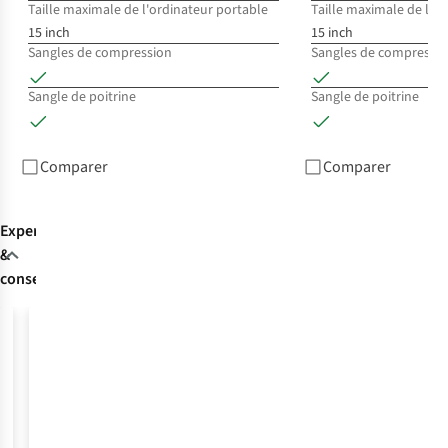
5
c
Taille maximale de l'ordinateur portable
Taille maximale de l'o
15 inch
15 inch
%
Sangles de compression
Sangles de compressi
Sangle de poitrine
Sangle de poitrine
Comparer
Comparer
Expertise
&
conseils