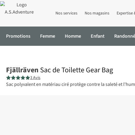
Nos services
Nos magasins
Expertise 
Promotions
Femme
Homme
Enfant
Randonn
Accueil
Sac de Toilette Gear Bag
Fjällräven
Sac de Toilette Gear Bag
3 Avis
Sac polyvalent en matériau ciré protège contre la saleté et l'hum