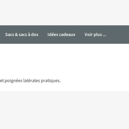
Sacs & sacs à dos
Idées cadeaux
Voir plus ...
 et poignées latérales pratiques.