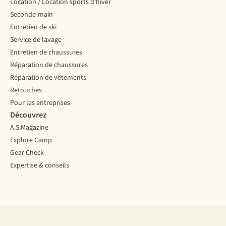
Location / Location sports d’hiver
les
préparer
Seconde-main
indices
avant
UPF,
de
Entretien de ski
les
se
Service de lavage
matières,
lancer
Entretien de chaussures
les
dans
Réparation de chaussures
couleurs
une
et
aventure
Réparation de vêtements
les
en
Retouches
coupes.
montagne.
Pour les entreprises
Voici
Découvrez
ses
7
A.S.Magazine
conseils.
Explore Camp
Gear Check
Expertise & conseils