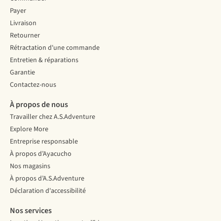
plage
Passionnée
meilleurs
ou
de
conseils
Payer
lors
montagne,
pour
Livraison
de
Tine
votre
Retourner
vos
est
première
Rétractation d'une commande
sorties
partie
randonnée
en
dans
de
Entretien & réparations
plein
le
plusieurs
Garantie
air.
Tyrol
jours.
Contactez-nous
Mais
du
Au
comment
Sud,
programme
À propos de nous
fonctionnent-
la
:
Travailler chez A.S.Adventure
ils
province
alimentation,
exactement
la
navigation
Explore More
?
plus
et
Entreprise responsable
Nous
septentrionale
préparation
À propos d’Ayacucho
vous
de
mentale.
Nos magasins
aidons
l’Italie,
à
pour
À propos d’A.S.Adventure
vous
apprendre
Déclaration d'accessibilité
y
à
retrouver
bien
Nos services
dans
se