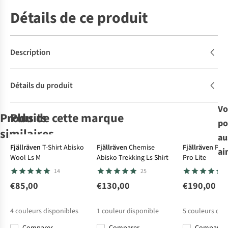
Détails de ce produit
Description
Détails du produit
Vo
Produits
Plus de cette marque
po
Avis d'e
similaires
au
Fjällräven
T-Shirt Abisko
Fjällräven
Chemise
Fjällräven
Pant
ai
Wool Ls M
Abisko Trekking Ls Shirt
Pro Lite
Smartwool
Fjällräven
Smartwool
icebreaker
T-
T-
T-
T-
14
25
Shirt Men'S
Shirt Archive
Shirt Men'S
Shirt M Mer 150
Active Short
Logo T-Shirt M
Winding Trail
Tech Lite Ss
€85,00
€130,00
€190,00
3
3
4
2
Sleeve
Active Short
Tee
€64,95
€60,00
€69,95
€85,95
Sleeve
Transportage
4
couleurs disponibles
1
couleur disponible
5
couleurs dis