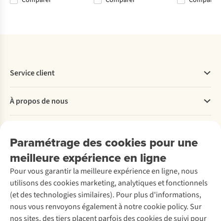
Comparer
Comparer
Comparer
Comparer
Comparer
Comparer
Comparer
Service client
Questions fréquentes
À propos de nous
Commander
Payer
Travailler chez A.S.Adventure
Nos services
Livraison
Explore More
Paramétrage des cookies pour une
Retourner
Entreprise responsable
Location / Location sports d’hiver
meilleure expérience en ligne
Rétractation d'une commande
Découvrez
À propos d’Ayacucho
Seconde-main
Entretien & réparations
Pour vous garantir la meilleure expérience en ligne, nous
Nos magasins
Entretien de ski
A.S.Magazine
Garantie
utilisons des cookies marketing, analytiques et fonctionnels
À propos d’A.S.Adventure
Service de lavage
Explore Camp
Contactez-nous
(et des technologies similaires). Pour plus d'informations,
Déclaration d'accessibilité
Entretien de chaussures
Gear Check
nous vous renvoyons également à notre cookie policy. Sur
Réparation de chaussures
Expertise & conseils
nos sites, des tiers placent parfois des cookies de suivi pour