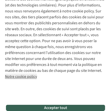
Service de lavage
Explore Camp
Contactez-nous
(et des technologies similaires). Pour plus d'informations,
Déclaration d'accessibilité
Entretien de chaussures
Gear Check
nous vous renvoyons également à notre cookie policy. Sur
Réparation de chaussures
Expertise & conseils
nos sites, des tiers placent parfois des cookies de suivi pour
Abonnez-vous à la newsletter
Réparation de vêtements
vous montrer des publicités personnalisées en dehors du
Retouches
site web. En outre, des cookies de suivi sont placés par les
Pour les entreprises
Suivez-nous
réseaux sociaux. En sélectionnant « Accepter tout », vous
acceptez cette option. Pour ne pas avoir à vous poser la
même question à chaque fois, nous enregistrons vos
préférences concernant l’utilisation des cookies sur notre
site Internet pour une durée de deux ans. Vous pouvez
modifier vos préférences à tout moment via la politique en
Mentions légales
Politique de confidentialité
matière de cookies au bas de chaque page du site Internet.
Conditions générales
Cookie Policy
Notre cookie policy
AS Adventure France SAS,
Rue du Vieux Faubourg 14,
F-59000 Lille
team@asadventure.com
+32 (0)3 828 30 15
TVA FR52.529.478.943
Accepter tout