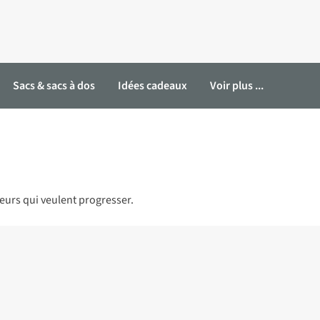
Sacs & sacs à dos
Idées cadeaux
Voir plus ...
urs qui veulent progresser.