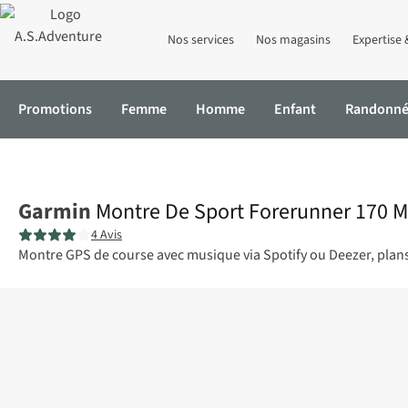
Nos services
Nos magasins
Expertise 
Promotions
Femme
Homme
Enfant
Randonn
Accueil
Montre De Sport Forerunner 170 Music
Garmin
Montre De Sport Forerunner 170 M
4 Avis
Montre GPS de course avec musique via Spotify ou Deezer, plan