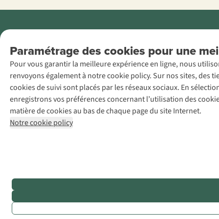
Menti
Paramétrage des cookies pour une meil
AS Adventure
Pour vous garantir la meilleure expérience en ligne, nous utilis
France SAS,
renvoyons également à notre cookie policy. Sur nos sites, des ti
Rue du Vieux
cookies de suivi sont placés par les réseaux sociaux. En sélecti
Faubourg 14, F-
enregistrons vos préférences concernant l’utilisation des cooki
59000 Lille
matière de cookies au bas de chaque page du site Internet.
+32 (0)3 828
Notre cookie policy
30 15
team@asadventure.com
TVA
FR52.529.478.943