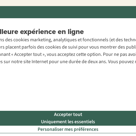
ons légales
Politique de confidentialité
Conditions générales
Cookie 
leure expérience en ligne
ons des cookies marketing, analytiques et fonctionnels (et des tech
ers placent parfois des cookies de suivi pour vous montrer des publ
onnant « Accepter tout », vous acceptez cette option. Pour ne pas a
es sur notre site Internet pour une durée de deux ans. Vous pouvez 
Accepter tout
Uniquement les essentiels
Personaliser mes préférences