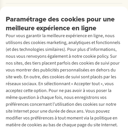
Payer
Travailler chez A.S.Adventure
Nos services
Livraison
Explore More
Paramétrage des cookies pour une
Retourner
Entreprise responsable
Location / Location sports d’hiver
meilleure expérience en ligne
Rétractation d'une commande
Découvrez
À propos d’Ayacucho
Seconde-main
Entretien & réparations
Pour vous garantir la meilleure expérience en ligne, nous
Nos magasins
Entretien de ski
A.S.Magazine
Garantie
utilisons des cookies marketing, analytiques et fonctionnels
À propos d’A.S.Adventure
Service de lavage
Explore Camp
Contactez-nous
(et des technologies similaires). Pour plus d'informations,
Déclaration d'accessibilité
Entretien de chaussures
Gear Check
nous vous renvoyons également à notre cookie policy. Sur
Réparation de chaussures
Expertise & conseils
nos sites, des tiers placent parfois des cookies de suivi pour
Abonnez-vous à la newsletter
Réparation de vêtements
vous montrer des publicités personnalisées en dehors du
Retouches
site web. En outre, des cookies de suivi sont placés par les
Pour les entreprises
Suivez-nous
réseaux sociaux. En sélectionnant « Accepter tout », vous
acceptez cette option. Pour ne pas avoir à vous poser la
même question à chaque fois, nous enregistrons vos
préférences concernant l’utilisation des cookies sur notre
site Internet pour une durée de deux ans. Vous pouvez
modifier vos préférences à tout moment via la politique en
Mentions légales
Politique de confidentialité
matière de cookies au bas de chaque page du site Internet.