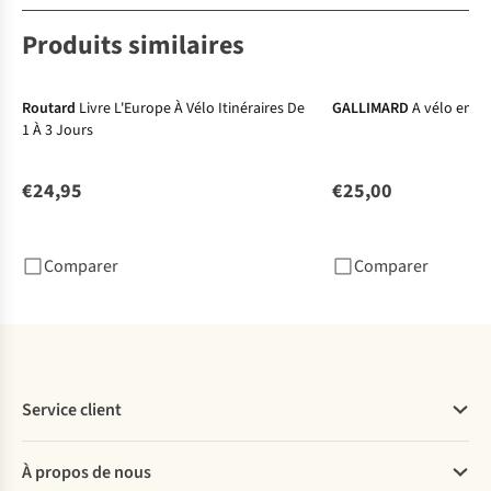
Produits similaires
Routard
Livre L'Europe À Vélo Itinéraires De
GALLIMARD
A vélo en E
1 À 3 Jours
€24,95
€25,00
Comparer
Comparer
Service client
Questions fréquentes
À propos de nous
Commander