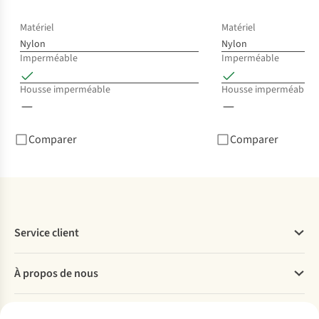
Sac
Arr
Matériel
Matériel
Hou
Nylon
Nylon
€1
Imperméable
Imperméable
2
c
Housse imperméable
Housse imperméable
dis
Comparer
Comparer
Service client
Questions fréquentes
À propos de nous
Commander
Payer
Travailler chez A.S.Adventure
Nos services
Livraison