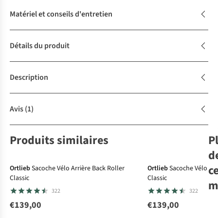
Matériel et conseils d'entretien
Détails du produit
Description
Avis
(1)
Produits similaires
P
Le choix A.S.Adventure
d
c
Ortlieb
Sacoche Vélo Arrière Back Roller
Ortlieb
Sacoche Vélo Arr
Classic
Classic
m
322
322
€139,00
€139,00
Go