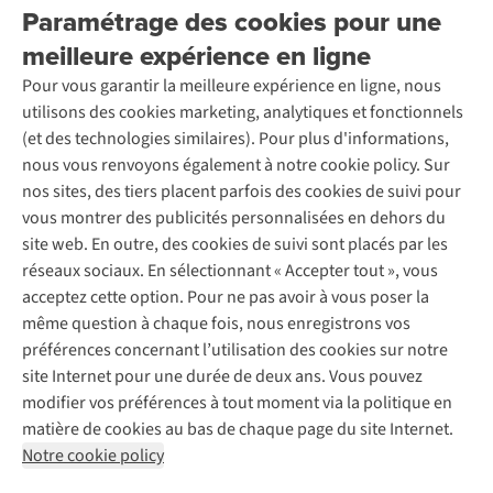
Explore More
Paramétrage des cookies pour une
Retourner
Entreprise responsable
Location / Location sports d’hiver
meilleure expérience en ligne
Rétractation d'une commande
Découvrez
À propos d’Ayacucho
Seconde-main
Entretien & réparations
Pour vous garantir la meilleure expérience en ligne, nous
Nos magasins
Entretien de ski
A.S.Magazine
Garantie
utilisons des cookies marketing, analytiques et fonctionnels
À propos d’A.S.Adventure
Service de lavage
Explore Camp
Contactez-nous
(et des technologies similaires). Pour plus d'informations,
Déclaration d'accessibilité
Entretien de chaussures
Gear Check
nous vous renvoyons également à notre cookie policy. Sur
Réparation de chaussures
Expertise & conseils
nos sites, des tiers placent parfois des cookies de suivi pour
Abonnez-vous à la newsletter
Réparation de vêtements
vous montrer des publicités personnalisées en dehors du
Retouches
site web. En outre, des cookies de suivi sont placés par les
Pour les entreprises
Suivez-nous
réseaux sociaux. En sélectionnant « Accepter tout », vous
acceptez cette option. Pour ne pas avoir à vous poser la
même question à chaque fois, nous enregistrons vos
préférences concernant l’utilisation des cookies sur notre
site Internet pour une durée de deux ans. Vous pouvez
modifier vos préférences à tout moment via la politique en
Mentions légales
Politique de confidentialité
matière de cookies au bas de chaque page du site Internet.
Conditions générales
Cookie Policy
Notre cookie policy
AS Adventure France SAS,
Rue du Vieux Faubourg 14,
F-59000 Lille