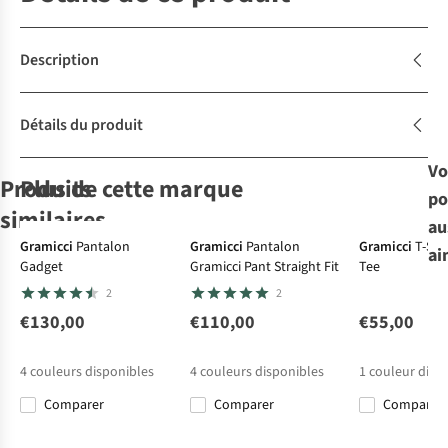
Description
Détails du produit
Vo
Produits
Plus de cette marque
po
Nouvea
similaires
au
Gramicci
Pantalon
Gramicci
Pantalon
Gramicci
T-Shi
ai
Gadget
Gramicci Pant Straight Fit
Tee
Craghoppers
Ayacucho
The North Face
The North Face
2
2
Pantalon
Pantalon
Pantalon M
Pantalon M
Nosilife Cargo
Softshell Forest
Exploration
Limestone
€130,00
€110,00
€55,00
11
22
4
4
Trouser II
Softshell M
Reg Tapered
Pant
€109,95
€79,95
€105,00
€95,00
Pants
4
couleurs disponibles
4
couleurs disponibles
1
couleur disp
Comparer
Comparer
Comparer
Comparer
Comparer
Comparer
Comparer