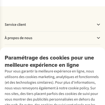
Service client
Questions fréquentes
À propos de nous
Commander
Payer
Travailler chez A.S.Adventure
Nos services
Livraison
Explore More
Paramétrage des cookies pour une
Retourner
Entreprise responsable
Location / Location sports d’hiver
meilleure expérience en ligne
Rétractation d'une commande
Découvrez
À propos d’Ayacucho
Seconde-main
Entretien & réparations
Pour vous garantir la meilleure expérience en ligne, nous
Nos magasins
Entretien de ski
A.S.Magazine
Garantie
utilisons des cookies marketing, analytiques et fonctionnels
À propos d’A.S.Adventure
Service de lavage
Explore Camp
Contactez-nous
(et des technologies similaires). Pour plus d'informations,
Déclaration d'accessibilité
Entretien de chaussures
Gear Check
nous vous renvoyons également à notre cookie policy. Sur
Réparation de chaussures
Expertise & conseils
nos sites, des tiers placent parfois des cookies de suivi pour
Abonnez-vous à la newsletter
Réparation de vêtements
vous montrer des publicités personnalisées en dehors du
Retouches