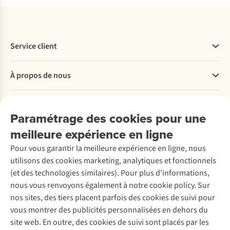
Service client
Questions fréquentes
À propos de nous
Commander
Payer
Travailler chez A.S.Adventure
Nos services
Livraison
Explore More
Paramétrage des cookies pour une
Retourner
Entreprise responsable
Location / Location sports d’hiver
meilleure expérience en ligne
Rétractation d'une commande
Découvrez
À propos d’Ayacucho
Seconde-main
Entretien & réparations
Pour vous garantir la meilleure expérience en ligne, nous
Nos magasins
Entretien de ski
A.S.Magazine
Garantie
utilisons des cookies marketing, analytiques et fonctionnels
À propos d’A.S.Adventure
Service de lavage
Explore Camp
Contactez-nous
(et des technologies similaires). Pour plus d'informations,
Déclaration d'accessibilité
Entretien de chaussures
Gear Check
nous vous renvoyons également à notre cookie policy. Sur
Réparation de chaussures
Expertise & conseils
nos sites, des tiers placent parfois des cookies de suivi pour
Abonnez-vous à la newsletter
Réparation de vêtements
vous montrer des publicités personnalisées en dehors du
Retouches
site web. En outre, des cookies de suivi sont placés par les
Pour les entreprises