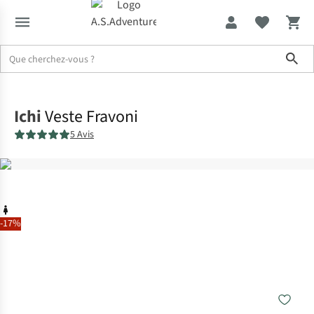
Sho
Accueil
Ichi
Veste Fravoni
5 Avis
-17%