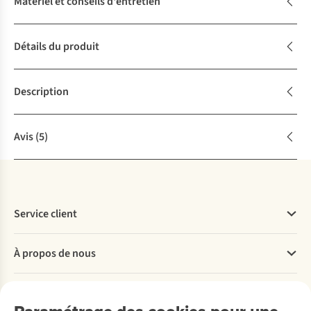
Matériel et conseils d'entretien
Détails du produit
Description
Avis
(5)
Service client
Questions fréquentes
À propos de nous
Commander
Payer
Travailler chez A.S.Adventure
Nos services
Livraison
Explore More