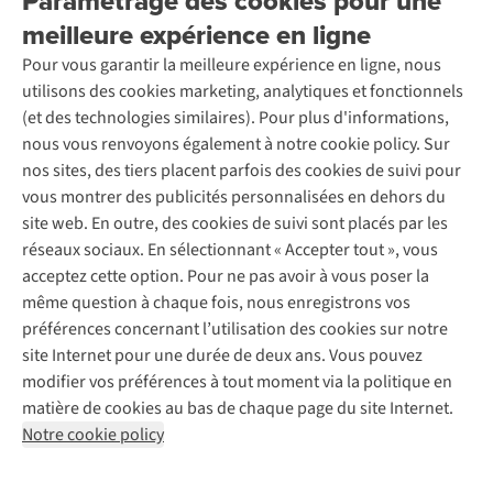
Paramétrage des cookies pour une
Retourner
Entreprise responsable
Location / Location sports d’hiver
meilleure expérience en ligne
Rétractation d'une commande
Découvrez
À propos d’Ayacucho
Seconde-main
Entretien & réparations
Pour vous garantir la meilleure expérience en ligne, nous
Nos magasins
Entretien de ski
A.S.Magazine
Garantie
utilisons des cookies marketing, analytiques et fonctionnels
À propos d’A.S.Adventure
Service de lavage
Explore Camp
Contactez-nous
(et des technologies similaires). Pour plus d'informations,
Déclaration d'accessibilité
Entretien de chaussures
Gear Check
nous vous renvoyons également à notre cookie policy. Sur
Réparation de chaussures
Expertise & conseils
nos sites, des tiers placent parfois des cookies de suivi pour
Abonnez-vous à la newsletter
Réparation de vêtements
vous montrer des publicités personnalisées en dehors du
Retouches
site web. En outre, des cookies de suivi sont placés par les
Pour les entreprises
Suivez-nous
réseaux sociaux. En sélectionnant « Accepter tout », vous
acceptez cette option. Pour ne pas avoir à vous poser la
même question à chaque fois, nous enregistrons vos
préférences concernant l’utilisation des cookies sur notre
site Internet pour une durée de deux ans. Vous pouvez
modifier vos préférences à tout moment via la politique en
Mentions légales
Politique de confidentialité
matière de cookies au bas de chaque page du site Internet.
Conditions générales
Cookie Policy
Notre cookie policy
AS Adventure France SAS,
Rue du Vieux Faubourg 14,
F-59000 Lille