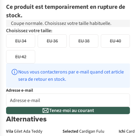
Ce produit est temporairement en rupture de
stock.
Coupe normale. Choisissez votre taille habituelle.
Choisissez votre taille:
EU 34
EU 36
EU 38
EU 40
EU 42
Nous vous contacterons par e-mail quand cet article 
sera de retour en stock.
Adresse e-mail
Tenez-moi au courant
Alternatives
No
Vila
Gilet Ada Teddy
Selected
Cardigan Fulu
Ichi
Cardi