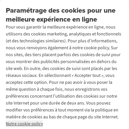
Nos services
Livraison
Explore More
Paramétrage des cookies pour une
Retourner
Entreprise responsable
Location / Location sports d’hiver
meilleure expérience en ligne
Rétractation d'une commande
Découvrez
À propos d’Ayacucho
Seconde-main
Entretien & réparations
Pour vous garantir la meilleure expérience en ligne, nous
Nos magasins
Entretien de ski
A.S.Magazine
Garantie
utilisons des cookies marketing, analytiques et fonctionnels
À propos d’A.S.Adventure
Service de lavage
Explore Camp
Contactez-nous
(et des technologies similaires). Pour plus d'informations,
Déclaration d'accessibilité
Entretien de chaussures
Gear Check
nous vous renvoyons également à notre cookie policy. Sur
Réparation de chaussures
Expertise & conseils
nos sites, des tiers placent parfois des cookies de suivi pour
Abonnez-vous à la newsletter
Réparation de vêtements
vous montrer des publicités personnalisées en dehors du
Retouches
site web. En outre, des cookies de suivi sont placés par les
Pour les entreprises
Suivez-nous
réseaux sociaux. En sélectionnant « Accepter tout », vous
acceptez cette option. Pour ne pas avoir à vous poser la
même question à chaque fois, nous enregistrons vos
préférences concernant l’utilisation des cookies sur notre
site Internet pour une durée de deux ans. Vous pouvez
modifier vos préférences à tout moment via la politique en
Mentions légales
Politique de confidentialité
matière de cookies au bas de chaque page du site Internet.
Conditions générales
Cookie Policy
Notre cookie policy