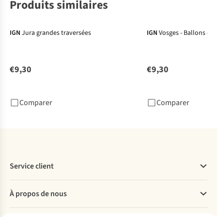
Produits similaires
IGN
Jura grandes traversées
IGN
Vosges - Ballons des
€9,30
€9,30
Comparer
Comparer
Service client
Questions fréquentes
À propos de nous
Commander
Payer
Travailler chez A.S.Adventure