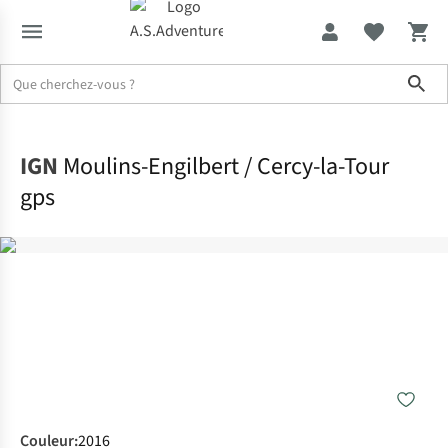
Sho
Accueil
IGN
Moulins-Engilbert / Cercy-la-Tour
gps
Couleur
:
2016