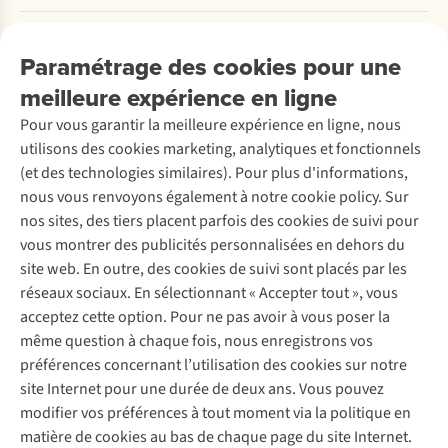
Payer
Travailler chez A.S.Adventure
Nos services
Livraison
Explore More
Paramétrage des cookies pour une
Retourner
Entreprise responsable
Location / Location sports d’hiver
meilleure expérience en ligne
Rétractation d'une commande
Découvrez
À propos d’Ayacucho
Seconde-main
Entretien & réparations
Pour vous garantir la meilleure expérience en ligne, nous
Nos magasins
Entretien de ski
A.S.Magazine
Garantie
utilisons des cookies marketing, analytiques et fonctionnels
À propos d’A.S.Adventure
Service de lavage
Explore Camp
Contactez-nous
(et des technologies similaires). Pour plus d'informations,
Déclaration d'accessibilité
Entretien de chaussures
Gear Check
nous vous renvoyons également à notre cookie policy. Sur
Réparation de chaussures
Expertise & conseils
nos sites, des tiers placent parfois des cookies de suivi pour
Abonnez-vous à la newsletter
Réparation de vêtements
vous montrer des publicités personnalisées en dehors du
Retouches
site web. En outre, des cookies de suivi sont placés par les
Pour les entreprises
Suivez-nous
réseaux sociaux. En sélectionnant « Accepter tout », vous
acceptez cette option. Pour ne pas avoir à vous poser la
même question à chaque fois, nous enregistrons vos
préférences concernant l’utilisation des cookies sur notre
site Internet pour une durée de deux ans. Vous pouvez
modifier vos préférences à tout moment via la politique en
Mentions légales
Politique de confidentialité
matière de cookies au bas de chaque page du site Internet.