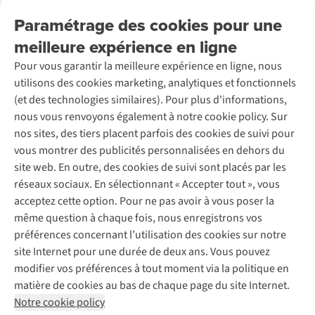
Nos services
Livraison
Explore More
Paramétrage des cookies pour une
Retourner
Entreprise responsable
Location / Location sports d’hiver
meilleure expérience en ligne
Rétractation d'une commande
Découvrez
À propos d’Ayacucho
Seconde-main
Entretien & réparations
Pour vous garantir la meilleure expérience en ligne, nous
Nos magasins
Entretien de ski
A.S.Magazine
Garantie
utilisons des cookies marketing, analytiques et fonctionnels
À propos d’A.S.Adventure
Service de lavage
Explore Camp
Contactez-nous
(et des technologies similaires). Pour plus d'informations,
Déclaration d'accessibilité
Entretien de chaussures
Gear Check
nous vous renvoyons également à notre cookie policy. Sur
Réparation de chaussures
Expertise & conseils
nos sites, des tiers placent parfois des cookies de suivi pour
Abonnez-vous à la newsletter
Réparation de vêtements
vous montrer des publicités personnalisées en dehors du
Retouches
site web. En outre, des cookies de suivi sont placés par les
Pour les entreprises
Suivez-nous
réseaux sociaux. En sélectionnant « Accepter tout », vous
acceptez cette option. Pour ne pas avoir à vous poser la
même question à chaque fois, nous enregistrons vos
préférences concernant l’utilisation des cookies sur notre
site Internet pour une durée de deux ans. Vous pouvez
modifier vos préférences à tout moment via la politique en
Mentions légales
Politique de confidentialité
matière de cookies au bas de chaque page du site Internet.
Conditions générales
Cookie Policy
Notre cookie policy