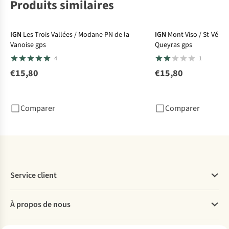
Produits similaires
IGN
Les Trois Vallées / Modane PN de la
IGN
Mont Viso / St-Véran
Vanoise gps
Queyras gps
4
1
€15,80
€15,80
Comparer
Comparer
Service client
Questions fréquentes
À propos de nous
Commander
Payer
Travailler chez A.S.Adventure