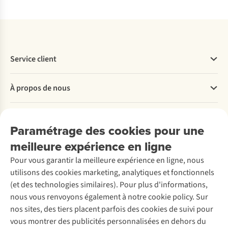
Service client
Questions fréquentes
À propos de nous
Commander
Payer
Travailler chez A.S.Adventure
Nos services
Livraison
Explore More
Paramétrage des cookies pour une
Retourner
Entreprise responsable
Location / Location sports d’hiver
meilleure expérience en ligne
Rétractation d'une commande
Découvrez
À propos d’Ayacucho
Seconde-main
Entretien & réparations
Pour vous garantir la meilleure expérience en ligne, nous
Nos magasins
Entretien de ski
A.S.Magazine
Garantie
utilisons des cookies marketing, analytiques et fonctionnels
À propos d’A.S.Adventure
Service de lavage
Explore Camp
Contactez-nous
(et des technologies similaires). Pour plus d'informations,
Déclaration d'accessibilité
Entretien de chaussures
Gear Check
nous vous renvoyons également à notre cookie policy. Sur
Réparation de chaussures
Expertise & conseils
nos sites, des tiers placent parfois des cookies de suivi pour
Abonnez-vous à la newsletter
Réparation de vêtements
vous montrer des publicités personnalisées en dehors du
Retouches