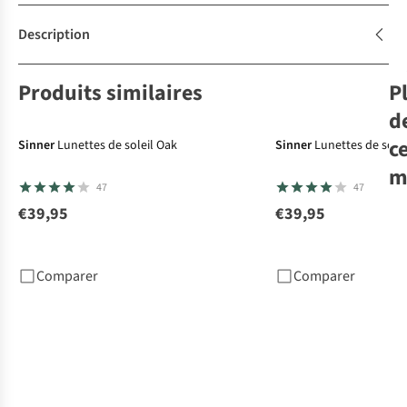
Description
Produits similaires
P
d
c
Sinner
Lunettes de soleil Oak
Sinner
Lunettes de solei
m
47
47
€39,95
€39,95
Izi
Sol
Comparer
Comparer
€4
8
c
dis