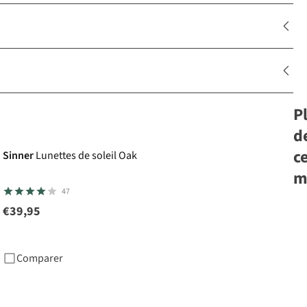
P
d
c
Sinner
Lunettes de soleil Oak
m
47
€39,95
Izi
Sol
Comparer
€4