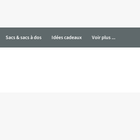
Sacs & sacs à dos
Idées cadeaux
Voir plus ...