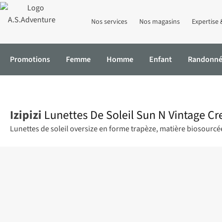
Nos services
Nos magasins
Expertise 
Promotions
Femme
Homme
Enfant
Randonn
Accueil
Lunettes De Soleil Sun N Vintage Cream
Izipizi
Lunettes De Soleil Sun N Vintage C
Lunettes de soleil oversize en forme trapèze, matière biosourcée