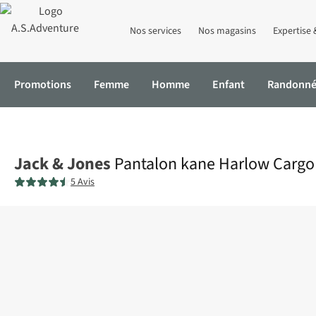
Nos services
Nos magasins
Expertise 
Promotions
Femme
Homme
Enfant
Randonn
Accueil
Pantalon kane Harlow Cargo
Jack & Jones
Pantalon kane Harlow Cargo
5 Avis