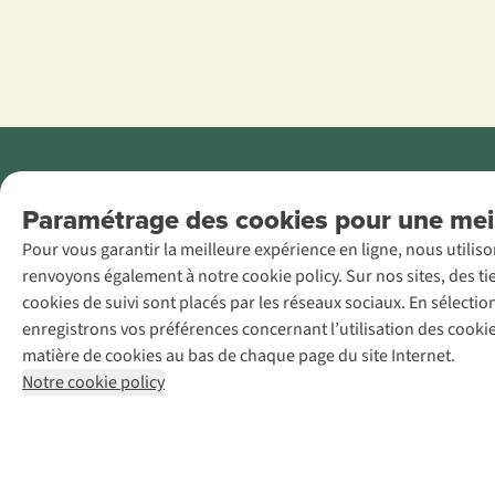
Menti
Paramétrage des cookies pour une meil
AS Adventure
Pour vous garantir la meilleure expérience en ligne, nous utilis
France SAS,
renvoyons également à notre cookie policy. Sur nos sites, des ti
Rue du Vieux
cookies de suivi sont placés par les réseaux sociaux. En sélecti
Faubourg 14, F-
enregistrons vos préférences concernant l’utilisation des cooki
59000 Lille
matière de cookies au bas de chaque page du site Internet.
+32 (0)3 828
Notre cookie policy
30 15
team@asadventure.com
TVA
FR52.529.478.943