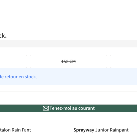
ck.
152 CM
de retour en stock.
Tenez-moi au courant
talon Rain Pant
Sprayway
Junior Rainpant