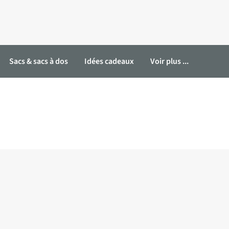
Sacs & sacs à dos
Idées cadeaux
Voir plus ...