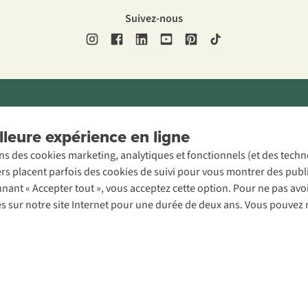
Suivez-nous
ons légales
Politique de confidentialité
Conditions générales
Cookie 
leure expérience en ligne
ons des cookies marketing, analytiques et fonctionnels (et des tech
ers placent parfois des cookies de suivi pour vous montrer des publ
onnant « Accepter tout », vous acceptez cette option. Pour ne pas a
es sur notre site Internet pour une durée de deux ans. Vous pouvez 