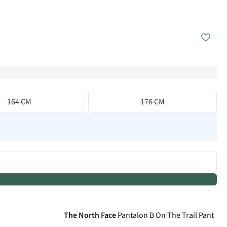
164 CM
176 CM
The North Face
Pantalon B On The Trail Pant