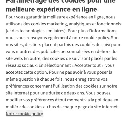
Paramétrage des cookies pour une
Retourner
Entreprise responsable
Location / Location sports d’hiver
meilleure expérience en ligne
Rétractation d'une commande
Découvrez
À propos d’Ayacucho
Seconde-main
Entretien & réparations
Pour vous garantir la meilleure expérience en ligne, nous
Nos magasins
Entretien de ski
A.S.Magazine
Garantie
utilisons des cookies marketing, analytiques et fonctionnels
À propos d’A.S.Adventure
Service de lavage
Explore Camp
Contactez-nous
(et des technologies similaires). Pour plus d'informations,
Déclaration d'accessibilité
Entretien de chaussures
Gear Check
nous vous renvoyons également à notre cookie policy. Sur
Réparation de chaussures
Expertise & conseils
nos sites, des tiers placent parfois des cookies de suivi pour
Abonnez-vous à la newsletter
Réparation de vêtements
vous montrer des publicités personnalisées en dehors du
Retouches
site web. En outre, des cookies de suivi sont placés par les
Pour les entreprises
Suivez-nous
réseaux sociaux. En sélectionnant « Accepter tout », vous
acceptez cette option. Pour ne pas avoir à vous poser la
même question à chaque fois, nous enregistrons vos
préférences concernant l’utilisation des cookies sur notre
site Internet pour une durée de deux ans. Vous pouvez
modifier vos préférences à tout moment via la politique en
Mentions légales
Politique de confidentialité
matière de cookies au bas de chaque page du site Internet.
Conditions générales
Cookie Policy
Notre cookie policy
AS Adventure France SAS,
Rue du Vieux Faubourg 14,
F-59000 Lille