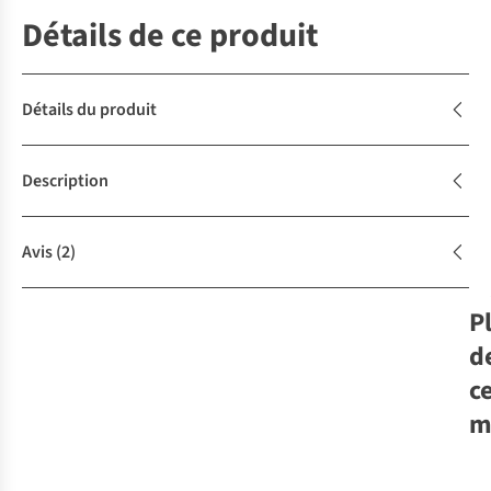
Détails de ce produit
Détails du produit
Description
Avis
(2)
P
d
c
m
Jac