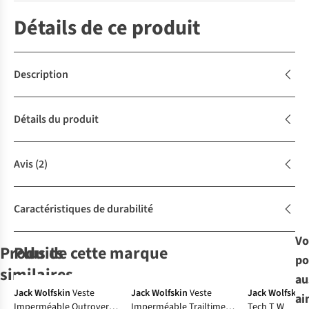
Détails de ce produit
Description
Détails du produit
Avis
(2)
Caractéristiques de durabilité
Vo
Produits
Plus de cette marque
po
similaires
au
-50%
Jack Wolfskin
Veste
Jack Wolfskin
Veste
Jack Wolfskin
ai
Imperméable Outrovert
Imperméable Trailtime
Tech T W