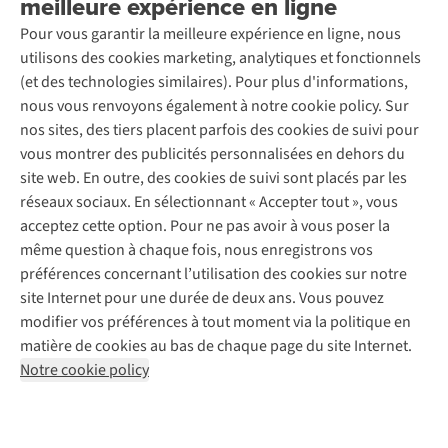
meilleure expérience en ligne
Rétractation d'une commande
Découvrez
À propos d’Ayacucho
Seconde-main
Entretien & réparations
Pour vous garantir la meilleure expérience en ligne, nous
Nos magasins
Entretien de ski
A.S.Magazine
Garantie
utilisons des cookies marketing, analytiques et fonctionnels
À propos d’A.S.Adventure
Service de lavage
Explore Camp
Contactez-nous
(et des technologies similaires). Pour plus d'informations,
Déclaration d'accessibilité
Entretien de chaussures
Gear Check
nous vous renvoyons également à notre cookie policy. Sur
Réparation de chaussures
Expertise & conseils
nos sites, des tiers placent parfois des cookies de suivi pour
Abonnez-vous à la newsletter
Réparation de vêtements
vous montrer des publicités personnalisées en dehors du
Retouches
site web. En outre, des cookies de suivi sont placés par les
Pour les entreprises
Suivez-nous
réseaux sociaux. En sélectionnant « Accepter tout », vous
acceptez cette option. Pour ne pas avoir à vous poser la
même question à chaque fois, nous enregistrons vos
préférences concernant l’utilisation des cookies sur notre
site Internet pour une durée de deux ans. Vous pouvez
modifier vos préférences à tout moment via la politique en
Mentions légales
Politique de confidentialité
matière de cookies au bas de chaque page du site Internet.
Conditions générales
Cookie Policy
Notre cookie policy
AS Adventure France SAS,
Rue du Vieux Faubourg 14,
F-59000 Lille
team@asadventure.com
+32 (0)3 828 30 15