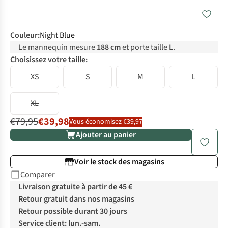
Couleur
:
Night Blue
Le mannequin mesure
188 cm
et porte taille
L
.
Choisissez votre taille:
XS
S
M
L
XL
€79,95
€39,98
Vous économisez €39,97
Ajouter au panier
Voir le stock des magasins
Comparer
Livraison gratuite à partir de 45 €
Retour gratuit dans nos magasins
Retour possible durant 30 jours
Service client: lun.-sam.