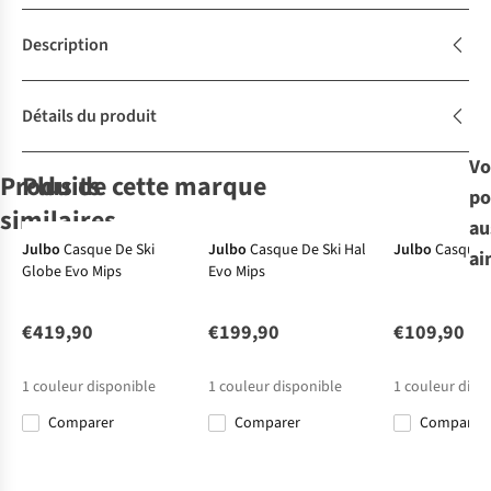
Description
Détails du produit
Vo
Produits
Plus de cette marque
po
similaires
au
Julbo
Casque De Ski
Julbo
Casque De Ski Hal
Julbo
Casque D
ai
Globe Evo Mips
Evo Mips
Casco
Cairn
Uvex
Casque
Alpina
Casque
Alpina
Casque
Casque
Casque
De Ski Sp-3
De Ski Rise
De Ski
De Ski Versatile
De Ski Alto Qlite
Prime
Photochromic
Resolution
Pro Mips
€419,90
€199,90
€109,90
3
10
Pure
Mips
€260,00
€189,95
€189,95
€229,95
€199,95
1
couleur disponible
1
couleur disponible
1
couleur disp
Comparer
Comparer
Comparer
Construction
Construction
Construction
Construction
Construction
du casque
du casque
du casque
du casque
du casque
In-mold
In-mold
Hybride
Hybride
Hardshell