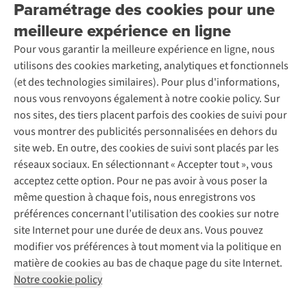
Paramétrage des cookies pour une
Retourner
Entreprise responsable
Location / Location sports d’hiver
meilleure expérience en ligne
Rétractation d'une commande
Découvrez
À propos d’Ayacucho
Seconde-main
Entretien & réparations
Pour vous garantir la meilleure expérience en ligne, nous
Nos magasins
Entretien de ski
A.S.Magazine
Garantie
utilisons des cookies marketing, analytiques et fonctionnels
À propos d’A.S.Adventure
Service de lavage
Explore Camp
Contactez-nous
(et des technologies similaires). Pour plus d'informations,
Déclaration d'accessibilité
Entretien de chaussures
Gear Check
nous vous renvoyons également à notre cookie policy. Sur
Réparation de chaussures
Expertise & conseils
nos sites, des tiers placent parfois des cookies de suivi pour
Abonnez-vous à la newsletter
Réparation de vêtements
vous montrer des publicités personnalisées en dehors du
Retouches
site web. En outre, des cookies de suivi sont placés par les
Pour les entreprises
Suivez-nous
réseaux sociaux. En sélectionnant « Accepter tout », vous
acceptez cette option. Pour ne pas avoir à vous poser la
même question à chaque fois, nous enregistrons vos
préférences concernant l’utilisation des cookies sur notre
site Internet pour une durée de deux ans. Vous pouvez
modifier vos préférences à tout moment via la politique en
Mentions légales
Politique de confidentialité
matière de cookies au bas de chaque page du site Internet.
Conditions générales
Cookie Policy
Notre cookie policy
AS Adventure France SAS,
Rue du Vieux Faubourg 14,
F-59000 Lille