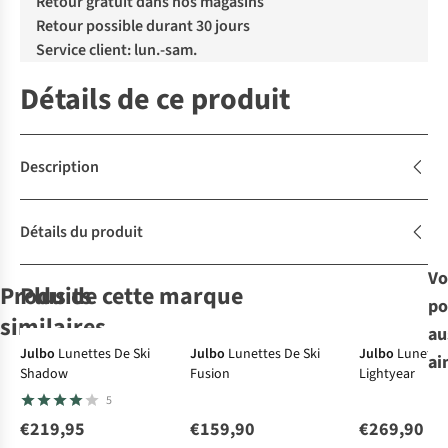
Retour gratuit dans nos magasins
Retour possible durant 30 jours
Service client: lun.-sam.
Détails de ce produit
Description
Détails du produit
Vo
Produits
Plus de cette marque
po
similaires
au
Julbo
Lunettes De Ski
Julbo
Lunettes De Ski
Julbo
Lunettes
ai
Shadow
Fusion
Lightyear
Oakley
Uvex
Smith
Lunettes De
Julbo
Lunettes De Ski
Oakley
Lunettes De
Lunettes De Ski
Lunettes De
5
Ski Flight Deck M
Victorious Pro V
Ski Preview
Shadow
Ski Flight Deck
€219,95
€159,90
€269,90
5
1