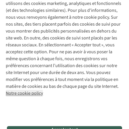
A.S.Magazine
environnement.
vacances
ces
Garantie
utilisons des cookies marketing, analytiques et fonctionnels
À propos d’A.S.Adventure
Service de lavage
grâce
stations
Explore Camp
Contactez-nous
(et des technologies similaires). Pour plus d'informations,
Déclaration d'accessibilité
à
de
Entretien de chaussures
Gear Check
nous vous renvoyons également à notre cookie policy. Sur
nos
ski
Réparation de chaussures
Expertise & conseils
10
en
nos sites, des tiers placent parfois des cookies de suivi pour
Abonnez-vous à la newsletter
Réparation de vêtements
conseils.
Europe
vous montrer des publicités personnalisées en dehors du
Retouches
où
site web. En outre, des cookies de suivi sont placés par les
la
Pour les entreprises
Suivez-nous
réseaux sociaux. En sélectionnant « Accepter tout », vous
neige
acceptez cette option. Pour ne pas avoir à vous poser la
est
toujours
même question à chaque fois, nous enregistrons vos
présente.
préférences concernant l’utilisation des cookies sur notre
site Internet pour une durée de deux ans. Vous pouvez
modifier vos préférences à tout moment via la politique en
Mentions légales
Politique de confidentialité
matière de cookies au bas de chaque page du site Internet.
Conditions générales
Cookie Policy
Notre cookie policy
AS Adventure France SAS,
Rue du Vieux Faubourg 14,
F-59000 Lille
team@asadventure.com
+32 (0)3 828 30 15
TVA FR52.529.478.943