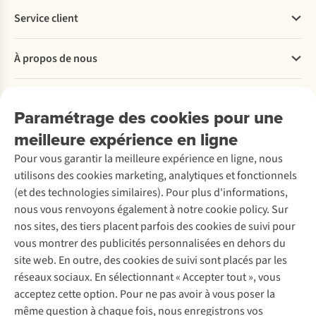
Service client
Questions fréquentes
À propos de nous
Commander
Payer
Travailler chez A.S.Adventure
Nos services
Livraison
Explore More
Paramétrage des cookies pour une
Retourner
Entreprise responsable
Location / Location sports d’hiver
meilleure expérience en ligne
Rétractation d'une commande
Découvrez
À propos d’Ayacucho
Seconde-main
Entretien & réparations
Pour vous garantir la meilleure expérience en ligne, nous
Nos magasins
Entretien de ski
A.S.Magazine
Garantie
utilisons des cookies marketing, analytiques et fonctionnels
À propos d’A.S.Adventure
Service de lavage
Explore Camp
Contactez-nous
(et des technologies similaires). Pour plus d'informations,
Déclaration d'accessibilité
Entretien de chaussures
Gear Check
nous vous renvoyons également à notre cookie policy. Sur
Réparation de chaussures
Expertise & conseils
nos sites, des tiers placent parfois des cookies de suivi pour
Abonnez-vous à la newsletter
Réparation de vêtements
vous montrer des publicités personnalisées en dehors du
Retouches
site web. En outre, des cookies de suivi sont placés par les
Pour les entreprises
Suivez-nous
réseaux sociaux. En sélectionnant « Accepter tout », vous
acceptez cette option. Pour ne pas avoir à vous poser la
même question à chaque fois, nous enregistrons vos