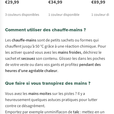
€29,99
€34,99
€89,99
3
couleurs disponibles
1
couleur disponible
1
couleur disp
Comment utiliser des chauffe-mains ?
Les
chauffe-mains
sont de petits sachets ou formes qui
chauffent jusqu’à 50 °C grâce à une réaction chimique. Pour
les activer quand vous avez les
mains
froides
, déchirez le
sachet et
secouez
son contenu. Glissez-les dans les poches
de votre veste ou dans vos gants et profitez
pendant des
heures d’une agréable chaleur
.
Que faire si vous transpirez des mains ?
Vous avez les
mains moites
sur les pistes ? Il y a
heureusement quelques astuces pratiques pour lutter
contre ce désagrément.
Emportez par exemple unminiflacon de
talc
: mettez-en un