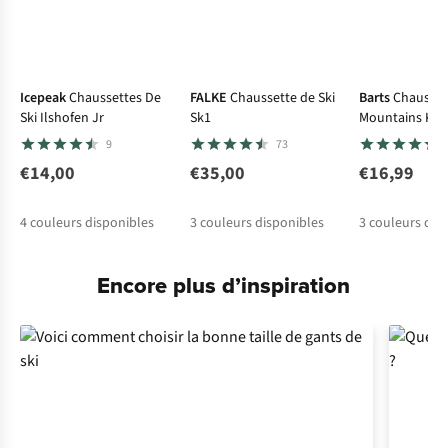
Icepeak
Chaussettes De
FALKE
Chaussette de Ski
Barts
Chausset
Ski Ilshofen Jr
Sk1
Mountains Kid
9
73
€14,00
€35,00
€16,99
4
couleurs disponibles
3
couleurs disponibles
3
couleurs dis
Encore plus d’inspiration