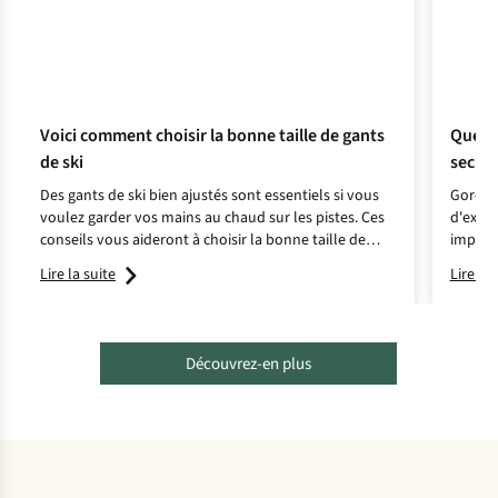
Voici comment choisir la bonne taille de gants
Quels 
de ski
sec ?
Des gants de ski bien ajustés sont essentiels si vous
Gore-Te
voulez garder vos mains au chaud sur les pistes. Ces
d'excel
conseils vous aideront à choisir la bonne taille de
impermé
gants en trois étapes !
hiver, 
Lire la suite
Lire la 
Découvrez-en plus