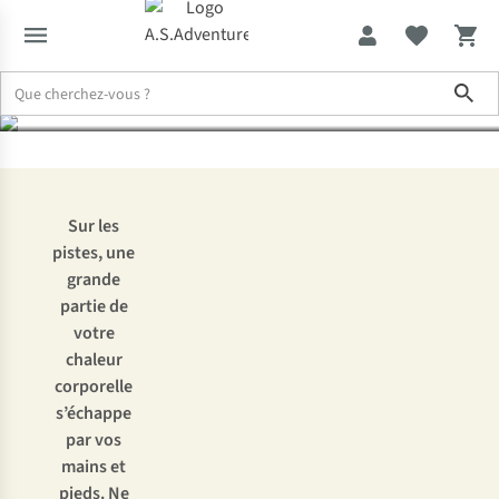
chaud !
Sho
Expertise & Conseils
Mains et pieds froids aux sports d’hiver ? V
Sur les
pistes, une
grande
partie de
votre
chaleur
corporelle
s’échappe
par vos
mains et
pieds. Ne