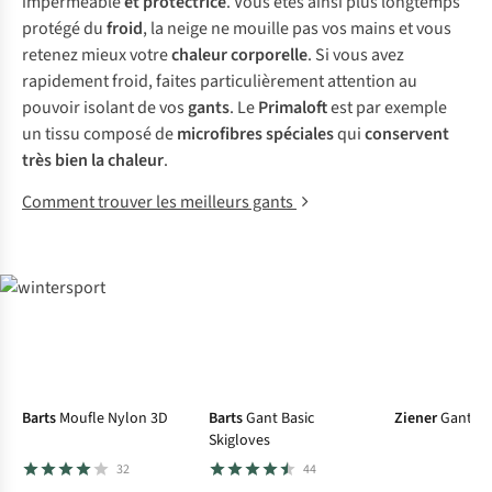
imperméable
et protectrice
. Vous êtes ainsi plus longtemps
protégé du
froid
, la neige ne mouille pas vos mains et vous
retenez mieux votre
chaleur corporelle
. Si vous avez
rapidement froid, faites particulièrement attention au
pouvoir isolant de vos
gants
. Le
Primaloft
est par exemple
un tissu composé de
microfibres spéciales
qui
conservent
très bien la chaleur
.
Comment trouver les meilleurs gants
Barts
Moufle Nylon 3D
Barts
Gant Basic
Ziener
Gants 
Skigloves
32
44