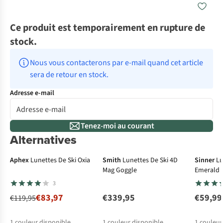
Ce produit est temporairement en rupture de
stock.
Nous vous contacterons par e-mail quand cet article 
sera de retour en stock.
Adresse e-mail
Tenez-moi au courant
Alternatives
-30%
Aphex
Lunettes De Ski Oxia
Smith
Lunettes De Ski 4D
Sinner
Lu
Mag Goggle
Emerald
3
€83,97
€339,95
€59,99
€119,95
1
couleur disponible
1
couleur disponible
1
couleur