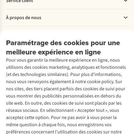
Service client
Questions fréquentes
À propos de nous
Commander
Payer
Travailler chez A.S.Adventure
Nos services
Livraison
Explore More
Paramétrage des cookies pour une
Retourner
Entreprise responsable
Location / Location sports d’hiver
meilleure expérience en ligne
Rétractation d'une commande
Découvrez
À propos d’Ayacucho
Seconde-main
Entretien & réparations
Pour vous garantir la meilleure expérience en ligne, nous
Nos magasins
Entretien de ski
A.S.Magazine
Garantie
utilisons des cookies marketing, analytiques et fonctionnels
À propos d’A.S.Adventure
Service de lavage
Explore Camp
Contactez-nous
(et des technologies similaires). Pour plus d'informations,
Déclaration d'accessibilité
Entretien de chaussures
Gear Check
nous vous renvoyons également à notre cookie policy. Sur
Réparation de chaussures
Expertise & conseils
nos sites, des tiers placent parfois des cookies de suivi pour
Abonnez-vous à la newsletter
Réparation de vêtements
vous montrer des publicités personnalisées en dehors du
Retouches
site web. En outre, des cookies de suivi sont placés par les
Pour les entreprises
Suivez-nous
réseaux sociaux. En sélectionnant « Accepter tout », vous
acceptez cette option. Pour ne pas avoir à vous poser la
même question à chaque fois, nous enregistrons vos
préférences concernant l’utilisation des cookies sur notre