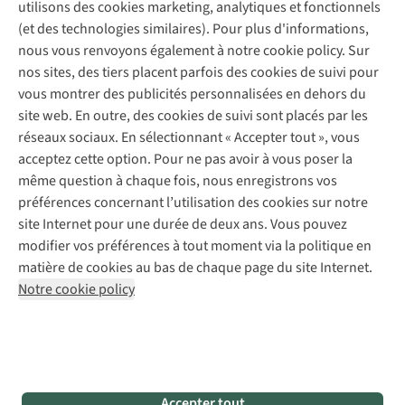
Garantie
utilisons des cookies marketing, analytiques et fonctionnels
À propos d’A.S.Adventure
Service de lavage
Explore Camp
Contactez-nous
(et des technologies similaires). Pour plus d'informations,
Déclaration d'accessibilité
Entretien de chaussures
Gear Check
nous vous renvoyons également à notre cookie policy. Sur
Réparation de chaussures
Expertise & conseils
nos sites, des tiers placent parfois des cookies de suivi pour
Abonnez-vous à la newsletter
Réparation de vêtements
vous montrer des publicités personnalisées en dehors du
Retouches
site web. En outre, des cookies de suivi sont placés par les
Pour les entreprises
Suivez-nous
réseaux sociaux. En sélectionnant « Accepter tout », vous
acceptez cette option. Pour ne pas avoir à vous poser la
même question à chaque fois, nous enregistrons vos
préférences concernant l’utilisation des cookies sur notre
site Internet pour une durée de deux ans. Vous pouvez
modifier vos préférences à tout moment via la politique en
Mentions légales
Politique de confidentialité
matière de cookies au bas de chaque page du site Internet.
Conditions générales
Cookie Policy
Notre cookie policy
AS Adventure France SAS,
Rue du Vieux Faubourg 14,
F-59000 Lille
team@asadventure.com
+32 (0)3 828 30 15
TVA FR52.529.478.943
Accepter tout