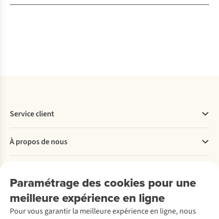
Service client
Questions fréquentes
À propos de nous
Commander
Payer
Travailler chez A.S.Adventure
Nos services
Livraison
Explore More
Paramétrage des cookies pour une
Retourner
Entreprise responsable
Location / Location sports d’hiver
meilleure expérience en ligne
Rétractation d'une commande
Découvrez
À propos d’Ayacucho
Seconde-main
Entretien & réparations
Pour vous garantir la meilleure expérience en ligne, nous
Nos magasins
Entretien de ski
A.S.Magazine