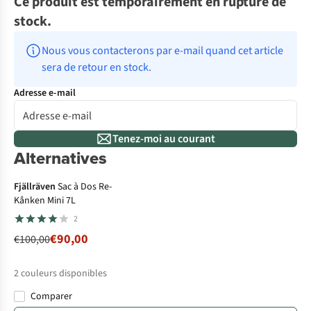
Ce produit est temporairement en rupture de
stock.
Nous vous contacterons par e-mail quand cet article 
sera de retour en stock.
Adresse e-mail
Tenez-moi au courant
Alternatives
-10%
Fjällräven
Sac à Dos Re-
Kånken Mini 7L
2
€90,00
€100,00
2
couleurs disponibles
Comparer
%
%