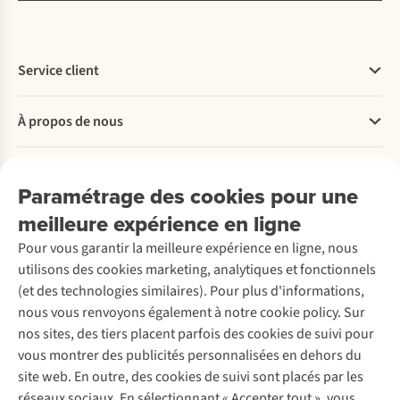
Service client
Questions fréquentes
À propos de nous
Commander
Payer
Travailler chez A.S.Adventure
Nos services
Livraison
Explore More
Paramétrage des cookies pour une
Retourner
Entreprise responsable
Location / Location sports d’hiver
meilleure expérience en ligne
Rétractation d'une commande
Découvrez
À propos d’Ayacucho
Seconde-main
Entretien & réparations
Pour vous garantir la meilleure expérience en ligne, nous
Nos magasins
Entretien de ski
A.S.Magazine
Garantie
utilisons des cookies marketing, analytiques et fonctionnels
À propos d’A.S.Adventure
Service de lavage
Explore Camp
Contactez-nous
(et des technologies similaires). Pour plus d'informations,
Déclaration d'accessibilité
Entretien de chaussures
Gear Check
nous vous renvoyons également à notre cookie policy. Sur
Réparation de chaussures
Expertise & conseils
nos sites, des tiers placent parfois des cookies de suivi pour
Abonnez-vous à la newsletter
Réparation de vêtements
vous montrer des publicités personnalisées en dehors du
Retouches
site web. En outre, des cookies de suivi sont placés par les
Pour les entreprises
Suivez-nous
réseaux sociaux. En sélectionnant « Accepter tout », vous